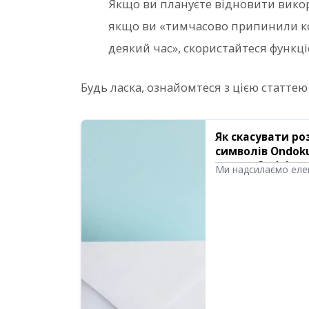
Якщо ви плануєте відновити вико
якщо ви «тимчасово припинили ко
деякий час», скористайтеся функці
Будь ласка, ознайомтеся з цією статтею 
Як скасувати ро
символів Ondok
тексту Ondoku
Ми надсилаємо еле
доступних для чита
ліміту. Ми поясним
кількості символів 