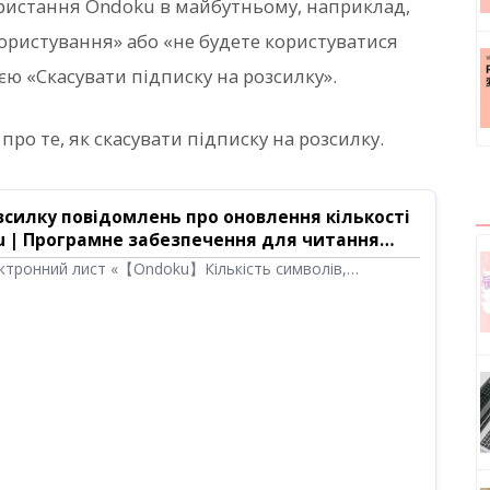
ристання Ondoku в майбутньому, наприклад,
ристування» або «не будете користуватися
єю «Скасувати підписку на розсилку».
про те, як скасувати підписку на розсилку.
зсилку повідомлень про оновлення кількості
u | Програмне забезпечення для читання
ктронний лист «【Ondoku】Кількість символів,
ння, оновлена», щоб повідомити вас про оновлення
о, як скасувати розсилку повідомлень про оновлення
Ondoku, за допомогою ілюстрацій.