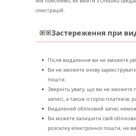
Ми пояснимо, як вийти з Ondoku (вида
ілюстрацій.
※※Застереження при вид
Після видалення ви не зможете ув
Ви не зможете знову зареєструват
пошти.
Зверніть увагу, що ви не зможете 
записі, а також історію платежів, 
Видалений обліковий запис немо
Ви можете залишити свій обліков
розсилку електронної пошти, не в