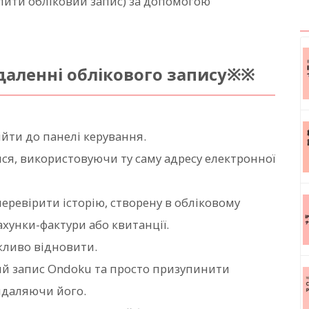
лити обліковий запис) за допомогою
аленні облікового запису※※
ійти до панелі керування.
ися, використовуючи ту саму адресу електронної
перевірити історію, створену в обліковому
рахунки-фактури або квитанції.
жливо відновити.
ий запис Ondoku та просто призупинити
идаляючи його.