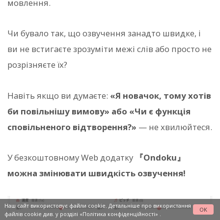
мовлення.
Чи бувало так, що озвучення занадто швидке, і
ви не встигаєте зрозуміти межі слів або просто не
розрізняєте їх?
Навіть якщо ви думаєте:
«Я новачок, тому хотів
би повільнішу вимову» або «Чи є функція
сповільненого відтворення?»
— не хвилюйтеся.
У безкоштовному Web додатку
『Ondoku』
можна змінювати швидкість озвучення!
Наш сайт використовує файли cookie. Детальніше про використання
OK
файлів cookie див. у розділі
«Політика конфіденційності»
.