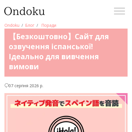
Ondoku
Блог
Поради
【Безкоштовно】Сайт для
озвучення іспанської!
Ідеально для вивчення
вимови
07 серпня 2026 р.