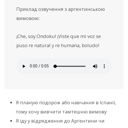
Приклад озвучення з аргентинською
вимовою:
¡Che, soy Ondoku! ¡Viste que mi voz se
puso re natural y re humana, boludo!
Я планую подорож або навчання в Іспанії,
тому хочу вивчити тамтешню вимову
Я їду у відрядження до Аргентини чи