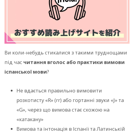
Ви коли-небудь стикалися з такими труднощами
під час
читання вголос або практики вимови
іспанської мови
?
Не вдається правильно вимовити
розкотисту «R» (rr) або гортанні звуки «J» та
«G», через що вимова стає схожою на
«катакану»
Вимова та інтонація в Іспанії та Латинській