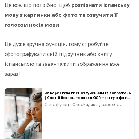
Це все, що потрібно, щоб
розпізнати іспанську
мову з картинки або фото та озвучити її
голосом носія мови
.
Це дуже зручна функція, тому спробуйте
сфотографувати свій підручник або книгу
іспанською та завантажити зображення вже
зараз!
Як користуватися озвученням із зображень
| Спосіб безкоштовного OCR тексту з фото
та перетворення на голос
Опис функції Ondoku, яка дозволяє
розпізнавати текст із зображень або
фото (OCR) та озвучувати його.
Доступно безкоштовно. На ПК або
смартфоні просто завантажте
зображення, і озвучення буде готове