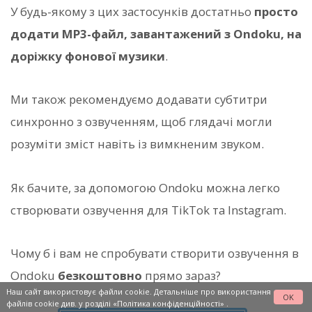
У будь-якому з цих застосунків достатньо
просто
додати MP3-файл, завантажений з Ondoku, на
доріжку фонової музики
.
Ми також рекомендуємо додавати субтитри
синхронно з озвученням, щоб глядачі могли
розуміти зміст навіть із вимкненим звуком.
Як бачите, за допомогою Ondoku можна легко
створювати озвучення для TikTok та Instagram.
Чому б і вам не спробувати створити озвучення в
Ondoku
безкоштовно
прямо зараз?
Наш сайт використовує файли cookie. Детальніше про використання
OK
файлів cookie див. у розділі
«Політика конфіденційності»
.