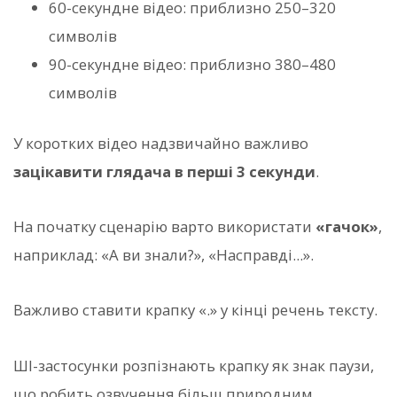
60-секундне відео: приблизно 250–320
символів
90-секундне відео: приблизно 380–480
символів
У коротких відео надзвичайно важливо
зацікавити глядача в перші 3 секунди
.
На початку сценарію варто використати
«гачок»
,
наприклад: «А ви знали?», «Насправді...».
Важливо ставити крапку «.» у кінці речень тексту.
ШІ-застосунки розпізнають крапку як знак паузи,
що робить озвучення більш природним.