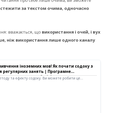
о читання про себе лише очима, ви зможете
е
стежити за текстом очима, одночасно
ння: вважається, що
використання і очей, і вух
ше, ніж використання лише одного каналу
ивчення іноземних мов! Як почати содоку з
я регулярних занять | Програмне
ля читання тексту Ondoku
етоду та ефекту содоку. Ви можете робити це
теля за допомогою сервісу AI-озвучення «Ondoku»!
тивний метод навчання від класики до іноземних мов,
і загальну освіченість через читання вголос.