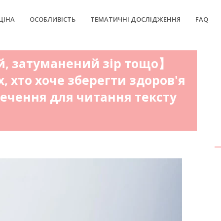
ЦІНА
ОСОБЛИВІСТЬ
ТЕМАТИЧНІ ДОСЛІДЖЕННЯ
FAQ
ей, затуманений зір тощо】
, хто хоче зберегти здоров'я
ечення для читання тексту