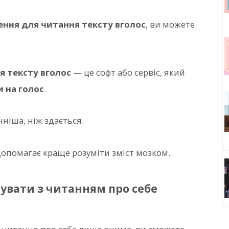
ення для читання тексту вголос
, ви можете
я тексту вголос
— це софт або сервіс, який
и на голос
.
чніша, ніж здається.
допомагає краще розуміти зміст мозком.
увати з читанням про себе