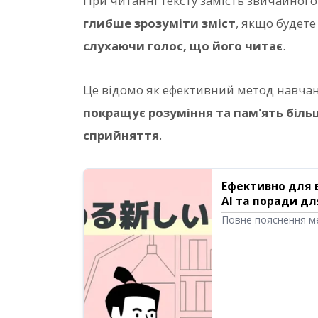
При читанні тексту замість звичайног
глибше зрозуміти зміст
, якщо будет
слухаючи голос, що його читає
.
Це відомо як ефективний метод навча
покращує розуміння та пам'ять біль
сприйняття
.
Ефективно для в
AI та поради дл
забезпечення д
Повне пояснення м
самостійно без вчи
Представляємо ефек
що активізує мозок 