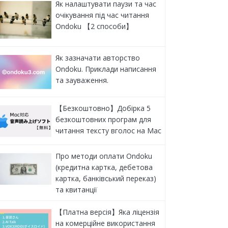
Як налаштувати паузи та час
очікування під час читання
Ondoku 【2 способи】
Як зазначати авторство
Ondoku. Приклади написання
та зауваження.
【Безкоштовно】Добірка 5
безкоштовних програм для
читання тексту вголос на Mac
Про методи оплати Ondoku
(кредитна картка, дебетова
картка, банківський переказ)
та квитанції
【Платна версія】Яка ліцензія
на комерційне використання