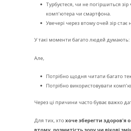
Турбуєтеся, чи не погіршиться зі
комп'ютера чи смартфона.
Увечері через втому очей зір стає
У такі моменти багато людей думають:
Але,
Потрібно щодня читати багато тек
Потрібно використовувати комп'ю
Через ці причини часто буває важко да
Для тих, хто
хоче зберегти здоров'я 
втому, розмитість зору чи вікові змі