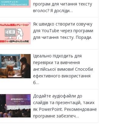
програм для читання тексту
вголос? Я досліди…
Як швидко створити озвучку
для YouTube через програми
для читання тексту. Поради.
Ідеально підходить для
перевірки та вивчення
англійської вимови! Способи
ефективного використання
б…
Додайте аудіофайли до
слайдів та презентацій, таких
як PowerPoint. Рекомендоване
програмне забезпеч…