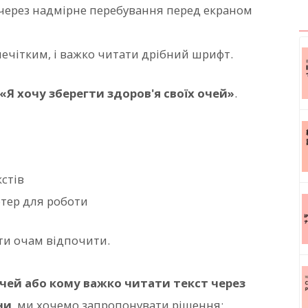
р через надмірне перебування перед екраном
 нечітким, і важко читати дрібний шрифт.
«Я хочу зберегти здоров'я своїх очей»
.
стів
тер для роботи
ти очам відпочити.
очей або кому важко читати текст через
ни
, ми хочемо запропонувати рішення: