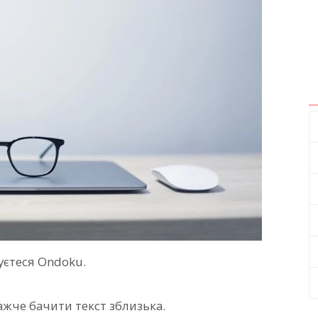
уєтеся Ondoku.
важче бачити текст зблизька.