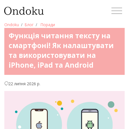
Ondoku
Блог
Поради
Функція читання тексту на
смартфоні! Як налаштувати
та використовувати на
iPhone, iPad та Android
22 липня 2026 р.