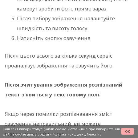
камеру і зробити фото прямо зараз.
Після вибору зображення налаштуйте
швидкість та висоту голосу.
Натисніть кнопку озвучення
Після цього всього за кілька секунд сервіс
проаналізує зображення та озвучить його.
Після зчитування зображення розпізнаний
текст з'явиться у текстовому полі.
Якщо через помилки розпізнавання зміст
озвучення неправильний, ви можете
Наш сайт використовує файли cookie. Детальніше про використання
OK
відредагувати його тут.
файлів cookie див. у розділі
«Політика конфіденційності»
.