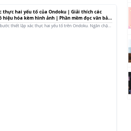
c thực hai yếu tố của Ondoku | Giải thích các
ô hiệu hóa kèm hình ảnh | Phần mềm đọc văn bản
ác bước thiết lập xác thực hai yếu tố trên Ondoku. Ngăn chặn
ằng mã xác nhận bên cạnh mật khẩu. Cũng giải thích về tầm
ự phòng và cách vô hiệu hóa.