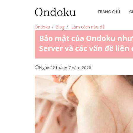
TRANG CHỦ
G
Ondoku
Blog
Làm cách nào để
Bảo mật của Ondoku như th
Server và các vấn đề liên
Ngày 22 tháng 7 năm 2026