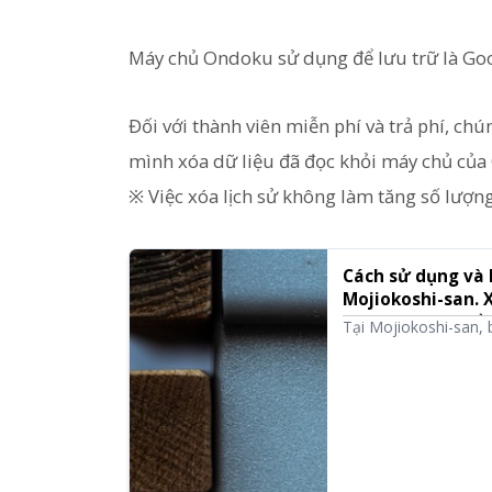
Máy chủ Ondoku sử dụng để lưu trữ là Go
Đối với thành viên miễn phí và trả phí, ch
mình xóa dữ liệu đã đọc khỏi máy chủ của
※ Việc xóa lịch sử không làm tăng số lượng
Cách sử dụng và 
Mojiokoshi-san. X
Dịch vụ AI chuyể
Tại Mojiokoshi-san, 
tính năng "Xóa". Chún
xóa và xóa hàng loạt