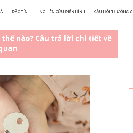
IÁ
ĐẶC TÍNH
NGHIÊN CỨU ĐIỂN HÌNH
CÂU HỎI THƯỜNG G
ế nào? Câu trả lời chi tiết về
 quan