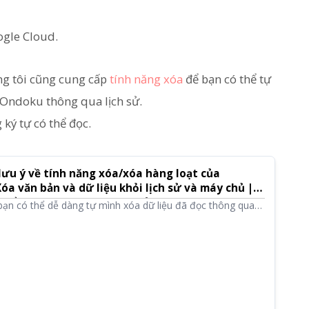
ogle Cloud.
úng tôi cũng cung cấp
tính năng xóa
để bạn có thể tự
 Ondoku thông qua lịch sử.
 ký tự có thể đọc.
lưu ý về tính năng xóa/xóa hàng loạt của
óa văn bản và dữ liệu khỏi lịch sử và máy chủ |
n đổi âm thanh thành văn bản - Mojiokoshi-san
bạn có thể dễ dàng tự mình xóa dữ liệu đã đọc thông qua
g tôi sẽ giới thiệu cách sử dụng và các lưu ý về tính năng
.