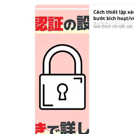
Cách thiết lập xá
bước kích hoạt/v
Ondoku
Giải thích chi tiết c
truy cập trái phép b
quan trọng của mã d