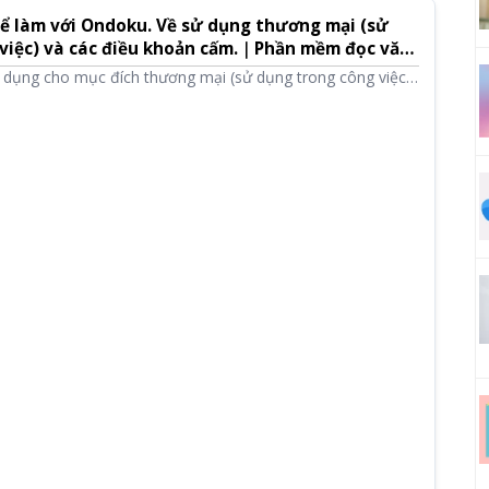
ể làm với Ondoku. Về sử dụng thương mại (sử
việc) và các điều khoản cấm.｜Phần mềm đọc văn
dụng cho mục đích thương mại (sử dụng trong công việc).
háp nhân, việc sử dụng nhằm mục đích thu lợi nhuận trực
hư tiền bạc đều là sử dụng thương mại. Tuy nhiên, xin lưu ý
ịnh về các hành vi bị cấm. Lần này, chúng tôi sẽ giới thiệu
hể và không thể làm với Ondoku.