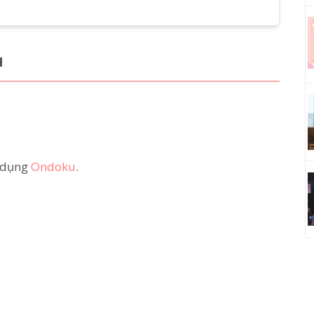
u
ử dụng
Ondoku
.