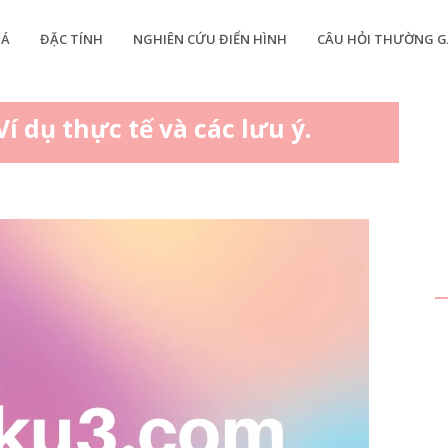
IÁ
ĐẶC TÍNH
NGHIÊN CỨU ĐIỂN HÌNH
CÂU HỎI THƯỜNG G
 dụ thực tế và các lưu ý.