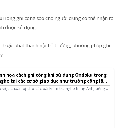
vui lòng ghi công sao cho người dùng có thể nhận ra
nh được sử dụng.
c
hoặc phát thanh nội bộ trường, phương pháp ghi
y.
inh họa cách ghi công khi sử dụng Ondoku trong
nghe tại các cơ sở giáo dục như trường công lập,
g học｜Phần mềm đọc văn bản Ondoku
việc chuẩn bị cho các bài kiểm tra nghe tiếng Anh, tiếng
ngữ khác trở nên dễ dàng! Tại đây, chúng tôi sẽ giải thích
 cơ sở giáo dục như trường công lập và pháp nhân trường
hư các quy tắc khi sử dụng.