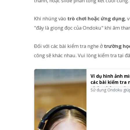
thanh, hoặc slide phần tổng kết cuối cùng.
Khi nhúng vào
trò chơi hoặc ứng dụng
, 
"đây là giọng đọc của Ondoku" khi âm tha
Đối với các bài kiểm tra nghe ở
trường họ
công sẽ khác nhau. Vui lòng kiểm tra tại đâ
Ví dụ hình ảnh m
các bài kiểm tra 
pháp nhân trườn
Sử dụng Ondoku giúp 
Trung và nhiều ngôn 
chi tiết về cách các
học ghi công, cũng n