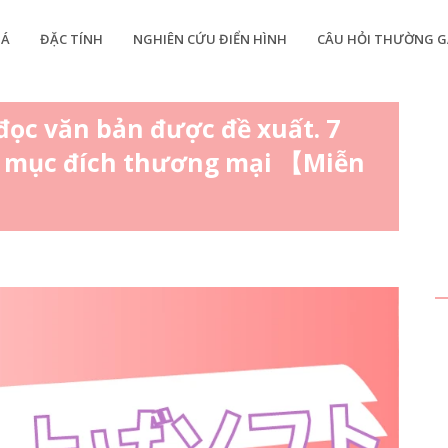
IÁ
ĐẶC TÍNH
NGHIÊN CỨU ĐIỂN HÌNH
CÂU HỎI THƯỜNG G
ọc văn bản được đề xuất. 7
o mục đích thương mại 【Miễn