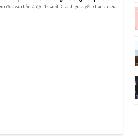
 Ondoku
m đọc văn bản được đề xuất! Giới thiệu tuyển chọn từ các
ng cần cài đặt đến các loại máy để bàn hiệu suất cao, bao
miễn phí có thể sử dụng thương mại.