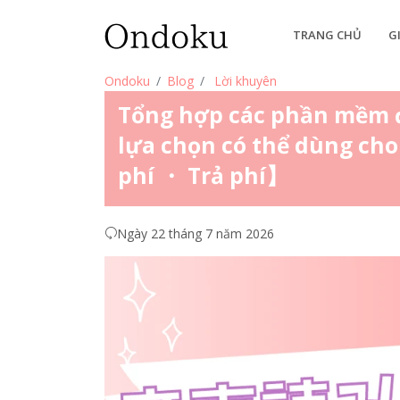
TRANG CHỦ
G
Ondoku
Blog
Lời khuyên
Tổng hợp các phần mềm đ
lựa chọn có thể dùng ch
phí ・ Trả phí】
Ngày 22 tháng 7 năm 2026