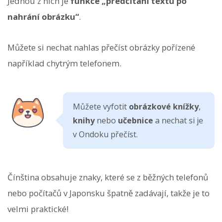
Jednou z nich je
funkce „předčítání textu po
nahrání obrázku“
.
Můžete si nechat nahlas přečíst obrázky pořízené
například chytrým telefonem.
Můžete vyfotit
obrázkové knížky
,
knihy
nebo
učebnice
a nechat si je
v Ondoku přečíst.
Čínština obsahuje znaky, které se z běžných telefonů
nebo počítačů v Japonsku špatně zadávají, takže je to
velmi praktické!