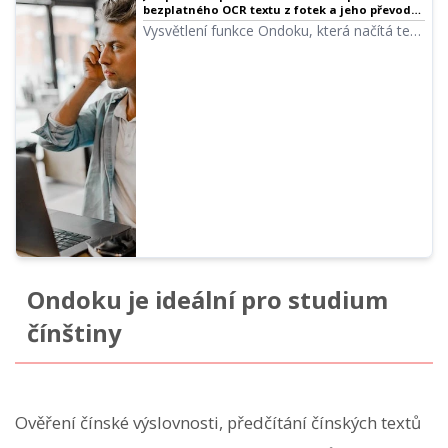
bezplatného OCR textu z fotek a jeho převodu
na hlas
Vysvětlení funkce Ondoku, která načítá text
z obrázků a fotografií (OCR) a nahlas jej
předčítá. Lze používat zdarma. Na PC i
smartphonu stačí nahrát obrázek a
předčítání je hotové během několika
sekund.
Ondoku je ideální pro studium
čínštiny
Ověření čínské výslovnosti, předčítání čínských textů