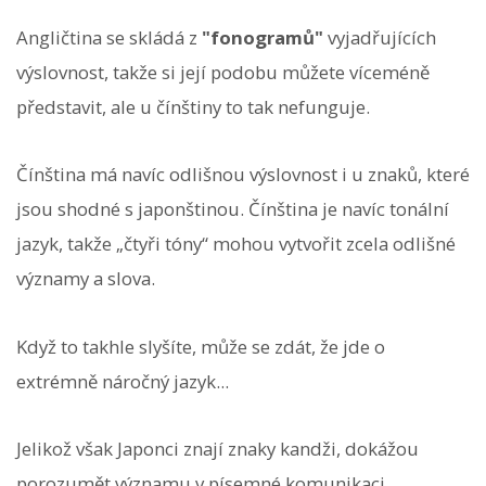
Angličtina se skládá z
"fonogramů"
vyjadřujících
výslovnost, takže si její podobu můžete víceméně
představit, ale u čínštiny to tak nefunguje.
Čínština má navíc odlišnou výslovnost i u znaků, které
jsou shodné s japonštinou. Čínština je navíc tonální
jazyk, takže „čtyři tóny“ mohou vytvořit zcela odlišné
významy a slova.
Když to takhle slyšíte, může se zdát, že jde o
extrémně náročný jazyk...
Jelikož však Japonci znají znaky kandži, dokážou
porozumět významu v písemné komunikaci.