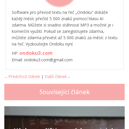
Software pro převod textu na řeč „Ondoku“ dokáže
každý měsíc přečíst 5 000 znaků pomocí hlasu AI
zdarma. Můžete si snadno stáhnout MP3 a možné je i
komerční využití. Pokud se zaregistrujete zdarma,
můžete zdarma převést až 5 000 znaků za měsíc z textu
na řeč. Vyzkoušejte Ondoku nyní.
ondoku3.com
HP:
Email: ondoku3.com@gmail.com
←Předchozí článek
|
Další článek→
Související článek