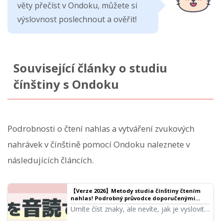
věty přečíst v Ondoku, můžete si
výslovnost poslechnout a ověřit!
Související články o studiu
čínštiny s Ondoku
Podrobnosti o čtení nahlas a vytváření zvukových
nahrávek v čínštině pomocí Ondoku naleznete v
následujících článcích.
【Verze 2026】Metody studia čínštiny čtením
nahlas! Podrobný průvodce doporučenými
weby, aplikacemi, ukázkovými texty a jejich
Umíte číst znaky, ale nevíte, jak je vyslovit...
použitím
Vyřešte tento problém! Představujeme