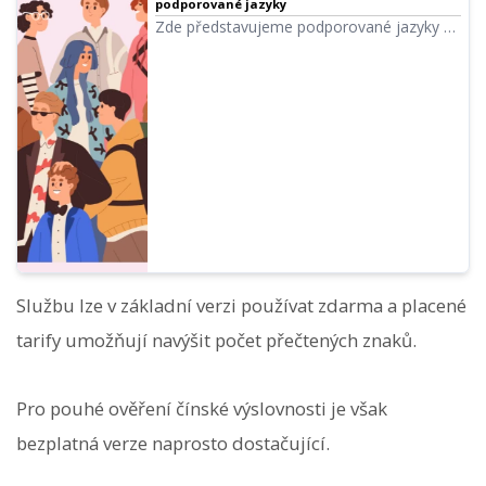
podporované jazyky
Zde představujeme podporované jazyky a
ukázky hlasů v Ondoku.
Službu lze v základní verzi používat zdarma a placené
tarify umožňují navýšit počet přečtených znaků.
Pro pouhé ověření čínské výslovnosti je však
bezplatná verze naprosto dostačující.