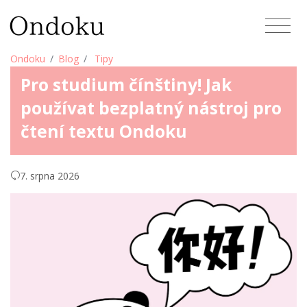
Ondoku
Blog
Tipy
Pro studium čínštiny! Jak
používat bezplatný nástroj pro
čtení textu Ondoku
7. srpna 2026