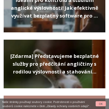
Ideální pro kontrolu a studium
anglické výslovnosti! Jak efektivně
využívat bezplatný software pro …
[Zdarma] Představujeme bezplatné
služby pro předčítání angličtiny s
rodilou výslovností a stahování…
Naše stránky používají soubory cookie. Podrobnosti o používání
OK
souborů cookie naleznete v části
„Zásady ochrany osobních údajů“
.