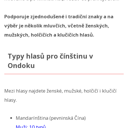
Podporuje zjednodušené i tradiční znaky a na
výběr je několik mluvčích, včetně ženských,
mužských, holčičích a klučičích hlasů.
Typy hlasů pro čínštinu v
Ondoku
Mezi hlasy najdete ženské, mužské, holčičí i klučičí
hlasy.
Mandarínština (pevninská Čína)
Muži: 10 typů