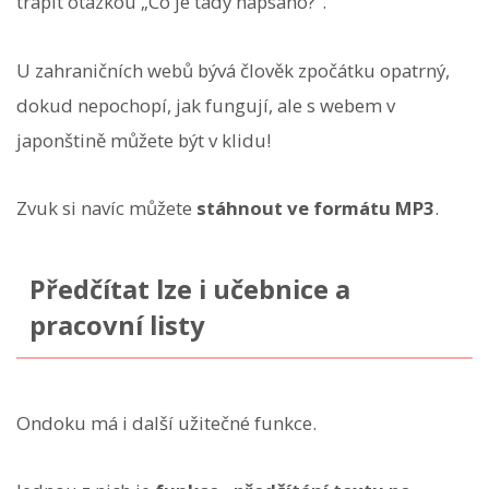
trápit otázkou „Co je tady napsáno?“.
U zahraničních webů bývá člověk zpočátku opatrný,
dokud nepochopí, jak fungují, ale s webem v
japonštině můžete být v klidu!
Zvuk si navíc můžete
stáhnout ve formátu MP3
.
Předčítat lze i učebnice a
pracovní listy
Ondoku má i další užitečné funkce.