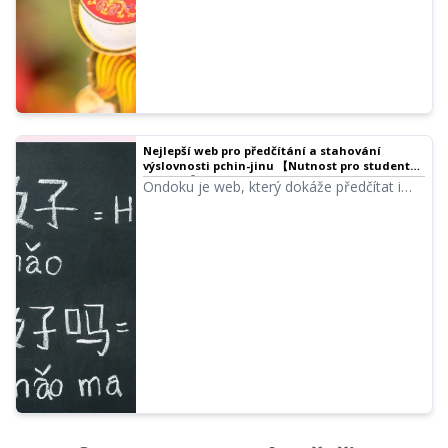
Nejlepší web pro předčítání a stahování
výslovnosti pchin-jinu 【Nutnost pro studenty
čínštiny】
Ondoku je web, který dokáže předčítat i
stahovat texty v čínských znacích i v pchin-
jinu. Pomocí smartphonu můžete nechat
čínsky vyslovit i text z fotografie pořízené
přímo na místě.