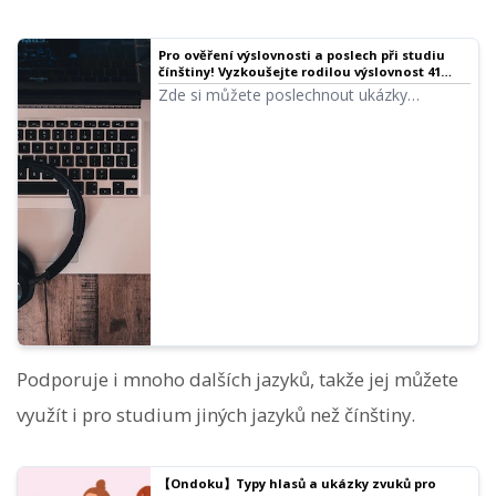
Pro ověření výslovnosti a poslech při studiu
čínštiny! Vyzkoušejte rodilou výslovnost 41
mluvčích (ukázky): ženské, mužské a dětské
Zde si můžete poslechnout ukázky
hlasy
čínských hlasů v Ondoku. Můžete si vybrat
čínské hlasy z regionálních jazyků:
mandarínština (pevninská Čína),
kantonština (Hongkong) a národní čínština
(Tchaj-wan). Hlasy zahrnují ženské,
mužské, holčičí i klučičí projevy.
Podporuje i mnoho dalších jazyků, takže jej můžete
využít i pro studium jiných jazyků než čínštiny.
【Ondoku】Typy hlasů a ukázky zvuků pro