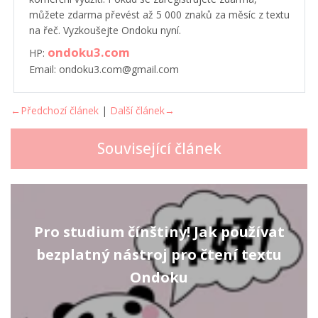
můžete zdarma převést až 5 000 znaků za měsíc z textu
na řeč. Vyzkoušejte Ondoku nyní.
ondoku3.com
HP:
Email: ondoku3.com@gmail.com
←Předchozí článek
|
Další článek→
Související článek
Pro studium čínštiny! Jak používat
bezplatný nástroj pro čtení textu
Ondoku