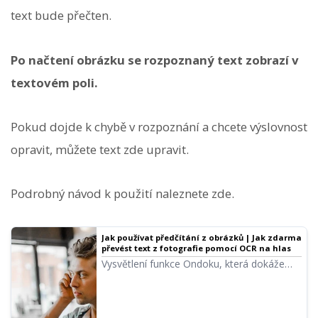
text bude přečten.
Po načtení obrázku se rozpoznaný text zobrazí v
textovém poli.
Pokud dojde k chybě v rozpoznání a chcete výslovnost
opravit, můžete text zde upravit.
Podrobný návod k použití naleznete zde.
Jak používat předčítání z obrázků | Jak zdarma
převést text z fotografie pomocí OCR na hlas
Vysvětlení funkce Ondoku, která dokáže
přečíst text z obrázků a fotografií (OCR) a
převést jej na hlas. Lze používat zdarma.
Na PC i smartphonu stačí nahrát obrázek a
předčítání je hotovo během několika