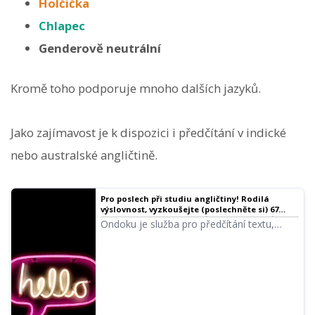
Holčička
Chlapec
Genderově neutrální
Kromě toho podporuje mnoho dalších jazyků.
Jako zajímavost je k dispozici i předčítání v indické
nebo australské angličtině.
Pro poslech při studiu angličtiny! Rodilá
výslovnost, vyzkoušejte (poslechněte si) 67
mluvčích. Hlasy žen, mužů, dívek i chlapců!
Ondoku je služba pro předčítání textu,
která dokáže vyslovovat jazyky z celého
světa. Můžete si poslechnout (vyzkoušet)
67 typů anglických hlasů v Ondoku.