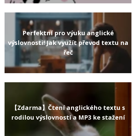
Perfektní pro výuku anglické
výslovnosti! Jak využít převod textu na
řeč
【Zdarma】Čtení anglického textu s
rodilou výslovností a MP3 ke stažení