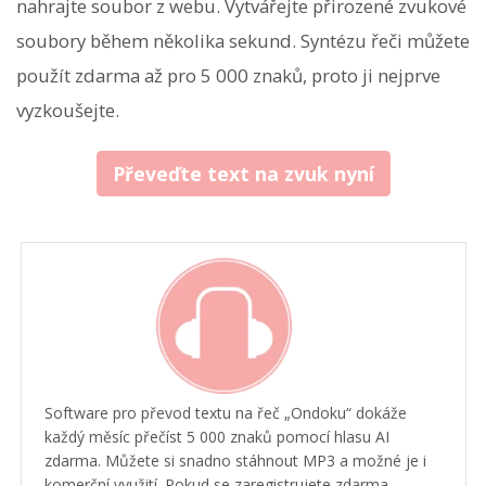
nahrajte soubor z webu. Vytvářejte přirozené zvukové
soubory během několika sekund. Syntézu řeči můžete
použít zdarma až pro 5 000 znaků, proto ji nejprve
vyzkoušejte.
Převeďte text na zvuk nyní
Software pro převod textu na řeč „Ondoku“ dokáže
každý měsíc přečíst 5 000 znaků pomocí hlasu AI
zdarma. Můžete si snadno stáhnout MP3 a možné je i
komerční využití. Pokud se zaregistrujete zdarma,