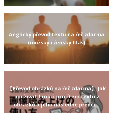
Anglický převod textu na řeč zdarma
(mužský i ženský hlas)
【Převod obrázků na řeč zdarma】 Jak
používat funkci pro čtení textu z
obrázků a jeho následné předčí…