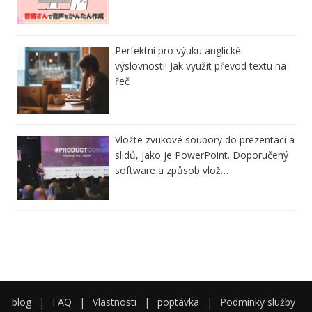
Perfektní pro výuku anglické
výslovnosti! Jak využít převod textu na
řeč
Vložte zvukové soubory do prezentací a
slidů, jako je PowerPoint. Doporučený
software a způsob vlož…
blog
|
FAQ
|
Vlastnosti
|
poptávka
|
Podmínky služby