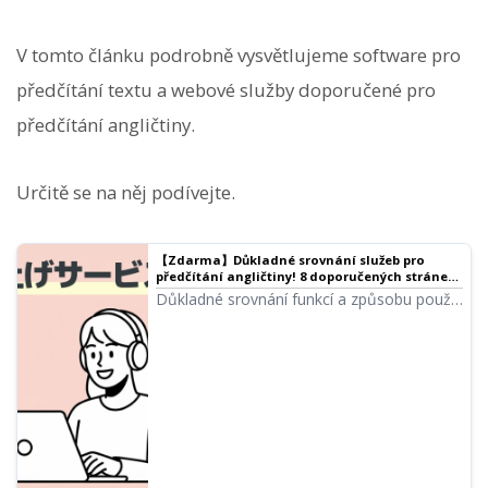
V tomto článku podrobně vysvětlujeme software pro
předčítání textu a webové služby doporučené pro
předčítání angličtiny.
Určitě se na něj podívejte.
【Zdarma】Důkladné srovnání služeb pro
předčítání angličtiny! 8 doporučených stránek
a efektivní metody učení
Důkladné srovnání funkcí a způsobu použití
8 bezplatných stránek pro předčítání
angličtiny! Zlepšete své jazykové
schopnosti pomocí poslechových a
výslovnostních cvičení s využitím hlasových
služeb AI. Vysvětlení, jak zdarma získat
vysoce kvalitní hlasy rodilých mluvčích.