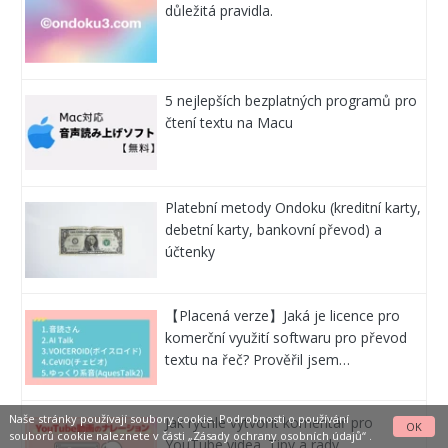
důležitá pravidla.
5 nejlepších bezplatných programů pro
čtení textu na Macu
Platební metody Ondoku (kreditní karty,
debetní karty, bankovní převod) a
účtenky
【Placená verze】Jaká je licence pro
komerční využití softwaru pro převod
textu na řeč? Prověřil jsem…
Naše stránky používají soubory cookie. Podrobnosti o používání
Jak rychle vytvořit komentář pro
OK
souborů cookie naleznete v části
„Zásady ochrany osobních údajů“
.
YouTube videa. Tipy a rady.