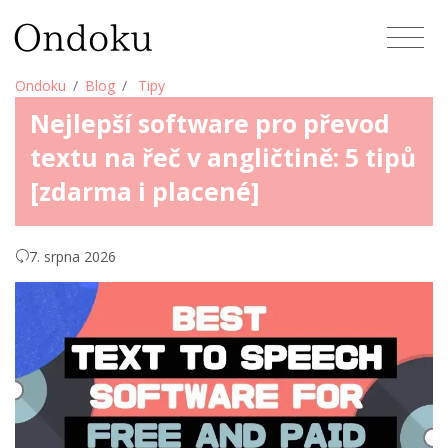
Ondoku
Blog
Tipy
Nejlepší software pro převod
textu na řeč v angličtině: 5 tipů
[zdarma i placené]
7. srpna 2026