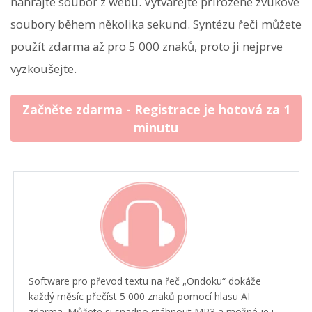
nahrajte soubor z webu. Vytvářejte přirozené zvukové
soubory během několika sekund. Syntézu řeči můžete
použít zdarma až pro 5 000 znaků, proto ji nejprve
vyzkoušejte.
Začněte zdarma - Registrace je hotová za 1
minutu
Software pro převod textu na řeč „Ondoku“ dokáže
každý měsíc přečíst 5 000 znaků pomocí hlasu AI
zdarma. Můžete si snadno stáhnout MP3 a možné je i