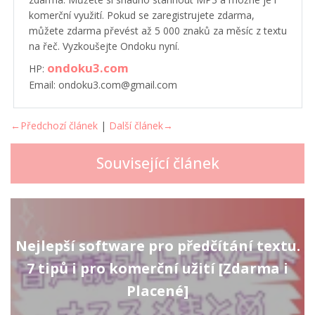
komerční využití. Pokud se zaregistrujete zdarma,
můžete zdarma převést až 5 000 znaků za měsíc z textu
na řeč. Vyzkoušejte Ondoku nyní.
ondoku3.com
HP:
Email: ondoku3.com@gmail.com
←Předchozí článek
|
Další článek→
Související článek
Nejlepší software pro předčítání textu.
7 tipů i pro komerční užití [Zdarma i
Placené]