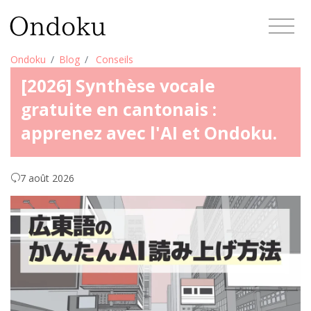
Ondoku
Blog
Conseils
[2026] Synthèse vocale
gratuite en cantonais :
apprenez avec l'AI et Ondoku.
7 août 2026