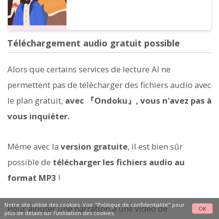
Téléchargement audio gratuit possible
Alors que certains services de lecture AI ne
permettent pas de télécharger des fichiers audio avec
le plan gratuit,
avec 『Ondoku』, vous n'avez pas à
vous inquiéter.
Même avec la
version gratuite
, il est bien sûr
possible de
télécharger les fichiers audio au
format MP3
!
Notre site utilise des cookies. Voir
"Politique de confidentialité"
pour
Pour ajouter une narration à une vidéo de
OK
plus de détails sur l'utilisation des cookies.