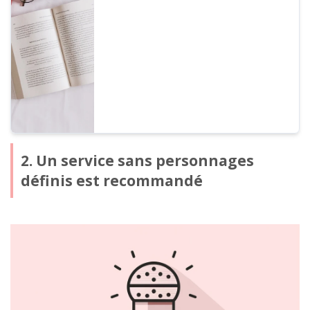
un particulier ou une entreprise, toute
utilisation visant à obtenir des bénéfices
financiers directs ou indirects est
considérée comme une utilisation
commerciale. Cependant, veuillez noter
que des comportements interdits sont
définis par Ondoku. Cette fois, nous
verrons ce qu'il est possible de faire ou non
avec Ondoku...
2. Un service sans personnages
définis est recommandé