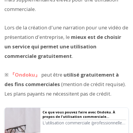
commerciale.
Lors de la création d'une narration pour une vidéo de
présentation d'entreprise, le
mieux est de choisir
un service qui permet une utilisation
commerciale gratuitement
.
※
『Ondoku』
peut être
utilisé gratuitement à
des fins commerciales
(mention de crédit requise).
Les plans payants ne nécessitent pas de crédit.
Ce que vous pouvez faire avec Ondoku. À
propos de l'utilisation commerciale
(professionnelle) et des interdictions.
L'utilisation commerciale (professionnelle)
est possible avec Ondoku. Que vous soyez