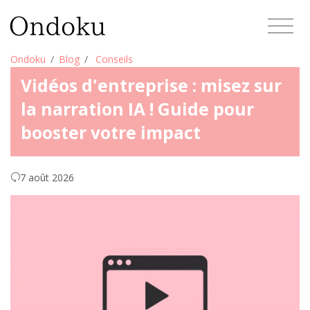
Ondoku
Blog
Conseils
Vidéos d'entreprise : misez sur
la narration IA ! Guide pour
booster votre impact
7 août 2026