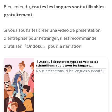
Bien entendu,
toutes les langues sont utilisables
gratuitement.
Si vous souhaitez créer une vidéo de présentation
d'entreprise pour l'étranger, il est recommandé
d'utiliser 『Ondoku』 pour la narration.
【Ondoku】Écouter les types de voix et les
échantillons audio pour les langues
supportées
Nous présentons ici les langues supportées
par Ondoku ainsi que des échantillons
audio.