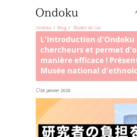
Ondoku
Blog
Études de cas
L'introduction d'Ondoku r
chercheurs et permet d'
manière efficace ! Présen
Musée national d'ethnolo
26 janvier 2026