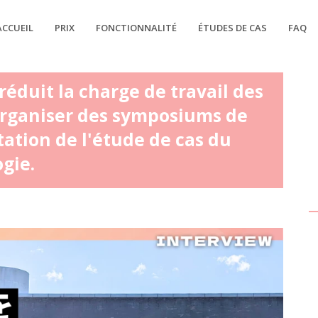
ACCUEIL
PRIX
FONCTIONNALITÉ
ÉTUDES DE CAS
FAQ
éduit la charge de travail des
organiser des symposiums de
tation de l'étude de cas du
gie.