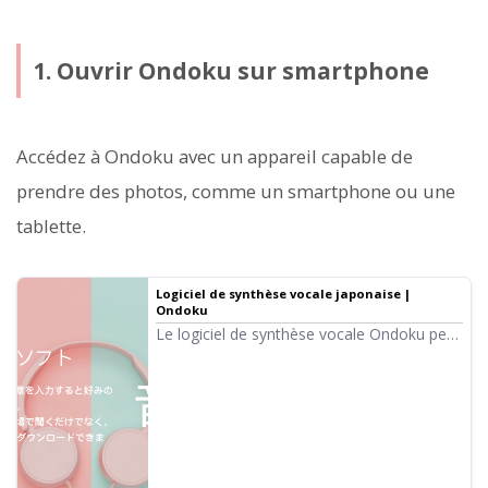
1. Ouvrir Ondoku sur smartphone
Accédez à Ondoku avec un appareil capable de
prendre des photos, comme un smartphone ou une
tablette.
Logiciel de synthèse vocale japonaise |
Ondoku
Le logiciel de synthèse vocale Ondoku peut
lire gratuitement jusqu'à 5 000 caractères.
De plus, les forfaits payants permettent de
lire jusqu'à 1 million de caractères par
mois. Les textes lus avec une voix de haute
qualité peuvent être exportés en fichiers
audio (.mp3) et sont autorisés pour un
usage commercial.