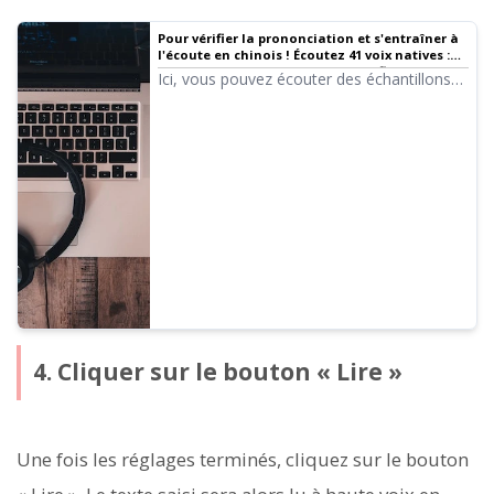
Pour vérifier la prononciation et s'entraîner à
l'écoute en chinois ! Écoutez 41 voix natives :
voix de femmes, d'hommes et de filles
Ici, vous pouvez écouter des échantillons
des voix chinoises d'Ondoku. Vous pouvez
choisir parmi les variantes régionales :
mandarin (Chine continentale), cantonnais
(Hong Kong) et mandarin (Taïwan). Les
voix incluent des femmes, des hommes,
des filles et des garçons.
4. Cliquer sur le bouton « Lire »
Une fois les réglages terminés, cliquez sur le bouton