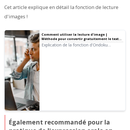
Cet article explique en détail la fonction de lecture
d'images !
Comment utiliser la lecture d'image |
Méthode pour convertir gratuitement le texte
d'une photo en audio par OCR
Explication de la fonction d'Ondoku
permettant de lire le texte des images et
photos (OCR) et de le convertir en audio.
Utilisable gratuitement. Sur PC ou
smartphone, il suffit de télécharger une
image pour que la lecture soit effectuée en
quelques secondes.
Également recommandé pour la