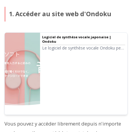
1. Accéder au site web d'Ondoku
Logiciel de synthèse vocale japonaise |
Ondoku
Le logiciel de synthèse vocale Ondoku peut
lire gratuitement jusqu'à 5 000 caractères.
De plus, les forfaits payants permettent de
lire jusqu'à 1 million de caractères par
mois. Les textes lus avec une voix de haute
qualité peuvent être exportés en fichiers
audio (.mp3) et sont autorisés pour un
usage commercial.
Vous pouvez y accéder librement depuis n'importe