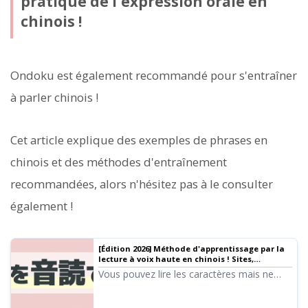
pratique de l'expression orale en
chinois !
Ondoku est également recommandé pour s'entraîner
à parler chinois !
Cet article explique des exemples de phrases en
chinois et des méthodes d'entraînement
recommandées, alors n'hésitez pas à le consulter
également !
[Édition 2026] Méthode d'apprentissage par la
lecture à voix haute en chinois ! Sites,
applications, exemples de textes et guide
Vous pouvez lire les caractères mais ne
d'utilisation complet.
pouvez pas les prononcer... Voici la solution
! Une sélection de sites et d'applications