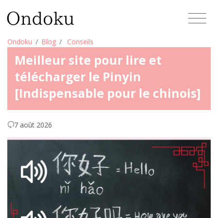
Ondoku
Blog
Conseils
Meilleur site pour lire et
télécharger le Pinyin
[Indispensable pour le chinois]
7 août 2026