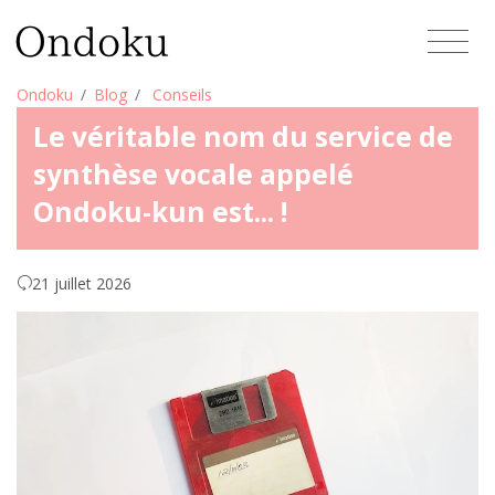
Ondoku
Blog
Conseils
Le véritable nom du service de
synthèse vocale appelé
Ondoku-kun est... !
21 juillet 2026