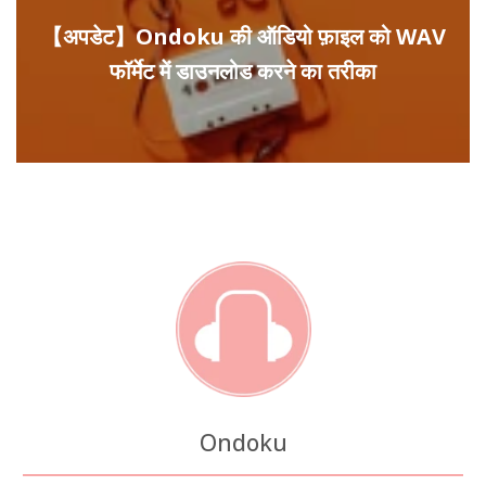
【अपडेट】Ondoku की ऑडियो फ़ाइल को WAV
फॉर्मेट में डाउनलोड करने का तरीका
Ondoku