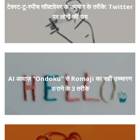
टेक्स्ट-टू-स्पीच सॉफ़्टवेयर के उपयोग के तरीके: Twitter
पर लोगों की राय
AI आवाज़ "Ondoku" से Romaji का सही उच्चारण
कराने के 3 तरीके