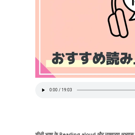
चीनी भाषा के Reading aloud और उच्चारण अभ्यास