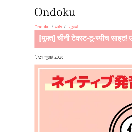
Ondoku
ब्लॉग
सुझावों
[मुफ़्त] चीनी टेक्स्ट-टू-स्पीच साइट
21 जुलाई 2026