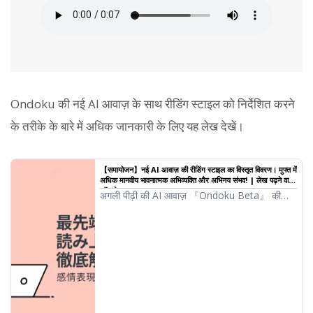
Ondoku की नई AI आवाज़ के साथ रीडिंग स्टाइल को निर्देशित करने
के तरीके के बारे में अधिक जानकारी के लिए यह लेख देखें।
【समायोजन】नई AI आवाज़ की रीडिंग स्टाइल का विस्तृत विवरण। मुफ्त में
अधिक मानवीय भावनात्मक अभिव्यक्ति और अभिनय संभव! | लेख पढ़ने वाला
सॉफ्टवेयर Ondoku
अगली पीढ़ी की AI आवाज़ 『Ondoku Beta』 की
समायोजन तकनीकों का विस्तृत विवरण। खुशी, क्रोध,
दुःख और सुख जैसी भावनात्मक अभिव्यक्तियाँ, आयु निर्देश,
कैरेक्टर वॉयस, बोलियाँ और अंग्रेजी जैसी विदेशी भाषाओं
तक सब कुछ संभव। सैंपल के साथ AI आवाज़ समायोजन
के टिप्स और तरीके यहाँ दिए गए हैं।