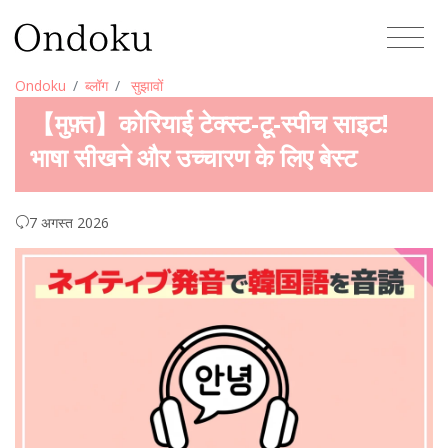
Ondoku
ब्लॉग
सुझावों
【मुफ़्त】कोरियाई टेक्स्ट-टू-स्पीच साइट!
भाषा सीखने और उच्चारण के लिए बेस्ट
7 अगस्त 2026