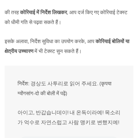
की तरह
कोरियाई में निर्देश लिखकर
, आप दर्ज किए गए कोरियाई टेक्स्ट
को धीमी गति से पढ़वा सकते हैं।
इसके अलावा, निर्देश सुविधा का उपयोग करके, आप
कोरियाई बोलियों या
क्षेत्रीय उच्चारण
में भी टेक्स्ट सुन सकते हैं।
निर्देश:
경상도 사투리로 읽어 주세요.
(कृपया
ग्योंगसांग-दो की बोली में पढ़ें)
아이고, 반갑습니데이! 내 온독이라예! 목소리
가 억수로 자연스럽고 사람 맹키로 변했지예!