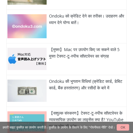
Ondoku को क्रेडिट देने का तरीका। उदाहरण और
ध्यान देने योग्य बातें।
【मुफ्त】Mac पर उपयोग किए जा सकने वाले 5
मुफ्त टेक्स्ट-टू-स्पीच सॉफ़्टवेयर का संग्रह
Ondoku की भुगतान विधियां (क्रेडिट कार्ड, डेबिट
कार्ड, बैंक हस्तांतरण) और रसीदों के बारे में
【सशुल्क संस्करण】टेक्स्ट-टू-स्पीच सॉफ़्टवेयर के
व्यावसायिक उपयोग का लाइसेंस क्या है? YouTube
पर उपयोग की जांच…
हमारी साइट कुकीज़ का उपयोग करती है। कुकीज़ के उपयोग के विवरण के लिए
"गोपनीयता नीति"
देखें।
OK