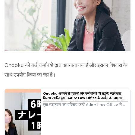
Ondoku को कई कंपनियों द्वारा अपनाया गया है और इसका विश्वास के
साथ उपयोग किया जा रहा है।
Ondoku अपनाने से ग्राहकों और कर्मचारियों की संतुष्टि बढ़ाने वाला
सिस्टम स्थापित हुआ! Adire Law Office के उपयोग के उदाहरण का
परिचय | टेक्स्ट-टू-स्पीच सॉफ्टवेयर Ondoku
एक उदाहरण का परिचय जहाँ Adire Law Office ने
टेक्स्ट-टू-स्पीच सेवा "Ondoku" अपनाई और कार्य
कुशलता हासिल की। अनुबंध स्पष्टीकरण वीडियो और
कर्मचारी प्रशिक्षण सामग्री के लिए नरेशन बनाने में लगने
वाले समय और प्रयास को काफी कम किया गया है। वकील
कज़ुमासा हटा और कार्मिक विभाग के श्री यासुदा के साथ