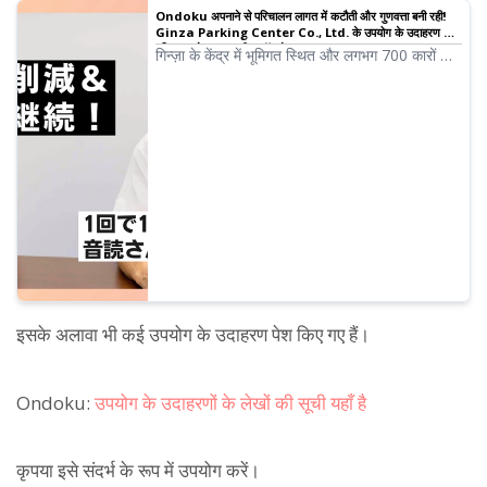
Ondoku अपनाने से परिचालन लागत में कटौती और गुणवत्ता बनी रही!
Ginza Parking Center Co., Ltd. के उपयोग के उदाहरण का
परिचय | टेक्स्ट-टू-स्पीच सॉफ्टवेयर Ondoku
गिन्ज़ा के केंद्र में भूमिगत स्थित और लगभग 700 कारों की
क्षमता वाले "Nishi Ginza Parking" के संचालन में
Ondoku के टेक्स्ट-टू-स्पीच टूल को अपनाया गया,
जिससे पार्किंग के भीतर वॉयस जानकारी को कुशलतापूर्वक
अपडेट किया गया। इसके परिणामस्वरूप, 100,000 येन
से अधिक की लागत बचत हुई और लचीली जानकारी प्रदान
करना संभव हो गया। कंपनी आसानी से स्वयं आवाज बदल
सकती है, जिससे ग्राहकों के अनुभव में सुधार हुआ है।
इसके अलावा भी कई उपयोग के उदाहरण पेश किए गए हैं।
Ondoku:
उपयोग के उदाहरणों के लेखों की सूची यहाँ है
कृपया इसे संदर्भ के रूप में उपयोग करें।