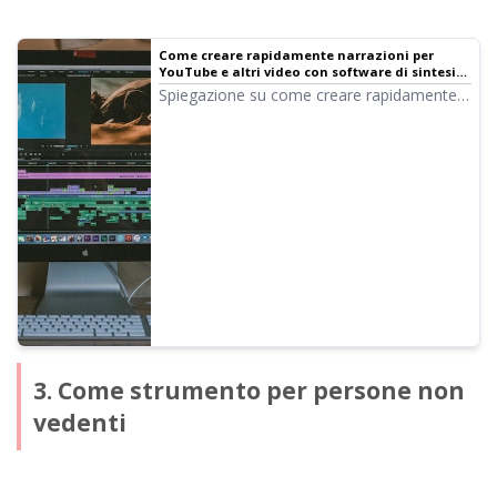
Come creare rapidamente narrazioni per
YouTube e altri video con software di sintesi
vocale. Consigli e punti chiave | Software di
Spiegazione su come creare rapidamente
sintesi vocale Ondoku
narrazioni video per YouTube con Ondoku.
Dalla creazione dello script all'uso di
Ondoku, dalla regolazione dell'intonazione
naturale ai consigli per l'editing con
software video. Imperdibile per chi vuole
rendere efficiente la produzione video!
3. Come strumento per persone non
vedenti