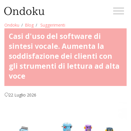
Ondoku
Blog
Suggerimenti
Casi d'uso del software di
sintesi vocale. Aumenta la
soddisfazione dei clienti con
gli strumenti di lettura ad alta
voce
22 Luglio 2026