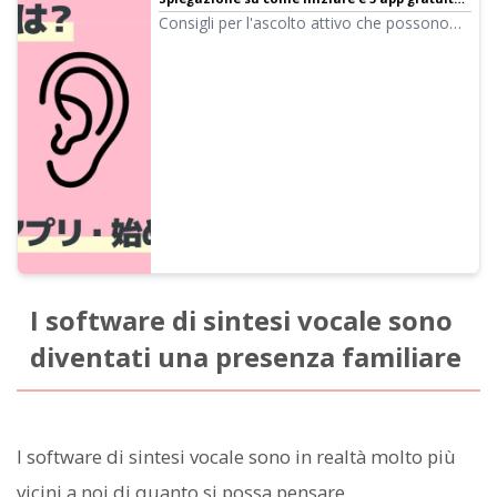
consigliate | Software di sintesi vocale
Consigli per l'ascolto attivo che possono
Ondoku
essere iniziati anche in giornate
impegnative. Presentiamo 5 app consigliate
utilizzabili gratuitamente, come app di
lettura AI e podcast, e i modi per utilizzarle
in varie scene come il pendolarismo, le
faccende domestiche e l'esercizio fisico.
I software di sintesi vocale sono
diventati una presenza familiare
I software di sintesi vocale sono in realtà molto più
vicini a noi di quanto si possa pensare.