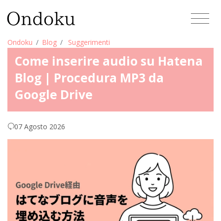
Ondoku
Blog
Suggerimenti
Come inserire audio su Hatena
Blog | Procedura MP3 da
Google Drive
07 Agosto 2026