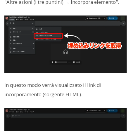
"Altre azioni (i tre puntini) → Incorpora elemento".
In questo modo verrà visualizzato il link di
incorporamento (sorgente HTML).