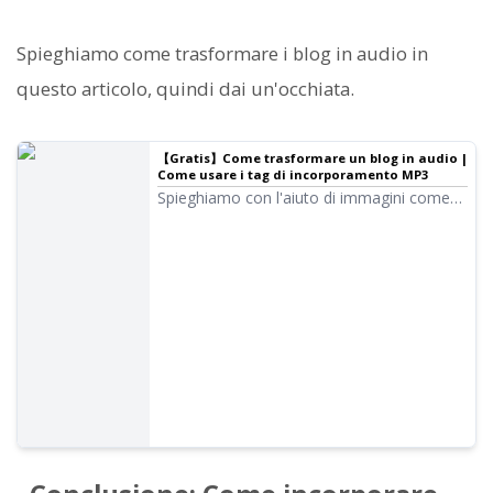
Spieghiamo come trasformare i blog in audio in
questo articolo, quindi dai un'occhiata.
【Gratis】Come trasformare un blog in audio |
Come usare i tag di incorporamento MP3
Spieghiamo con l'aiuto di immagini come
trasformare un blog in audio e incorporarlo
negli articoli. Usando la funzione dei tag di
incorporamento di Ondoku, è possibile
pubblicare facilmente l'audio sul blog senza
scaricare l'MP3. Puoi iniziare gratuitamente
e utilizzarlo anche per la distribuzione di
Podcast.