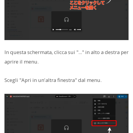
In questa schermata, clicca sui "..." in alto a destra per
aprire il menu.
Scegli "Apri in un'altra finestra" dal menu.