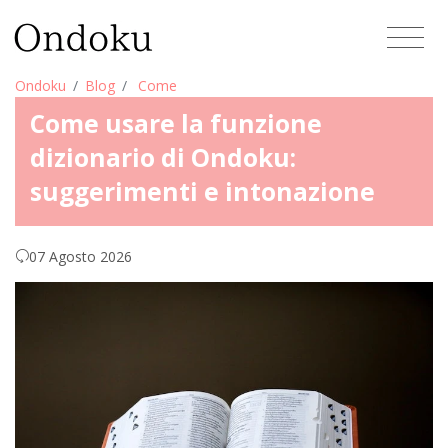
Ondoku
Blog
Come
Come usare la funzione
dizionario di Ondoku:
suggerimenti e intonazione
07 Agosto 2026