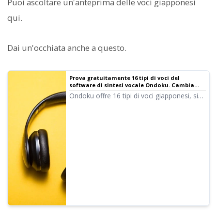
Puoi ascoltare un'anteprima delle voci giapponesi
qui.
Dai un'occhiata anche a questo.
Prova gratuitamente 16 tipi di voci del
software di sintesi vocale Ondoku. Cambia
l'impressione con variazioni di tono
Ondoku offre 16 tipi di voci giapponesi, sia
maschili che femminili. Abbiamo reso
possibile l'ascolto di 8 tipi di voci comuni e
delle loro varianti con toni regolati.