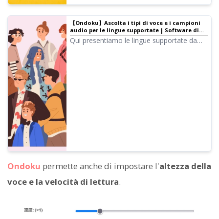
【Ondoku】Ascolta i tipi di voce e i campioni
audio per le lingue supportate | Software di
sintesi vocale Ondoku
Qui presentiamo le lingue supportate da
Ondoku e i campioni audio.
Ondoku
permette anche di impostare l'
altezza della
voce e la velocità di lettura
.