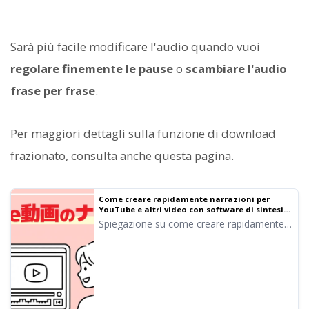
Sarà più facile modificare l'audio quando vuoi
regolare finemente le pause
o
scambiare l'audio
frase per frase
.
Per maggiori dettagli sulla funzione di download
frazionato, consulta anche questa pagina.
Come creare rapidamente narrazioni per
YouTube e altri video con software di sintesi
vocale. Consigli e punti chiave | Software di
Spiegazione su come creare rapidamente
sintesi vocale Ondoku
narrazioni per video YouTube con Ondoku.
Dalla creazione della sceneggiatura all'uso
di Ondoku, dalla regolazione
dell'intonazione naturale ai consigli per il
montaggio con software video. Imperdibile
per chi vuole efficientare la produzione