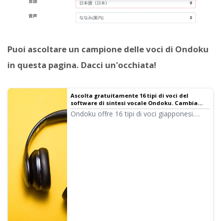
Puoi ascoltare un campione delle voci di Ondoku
in questa pagina. Dacci un'occhiata!
Ascolta gratuitamente 16 tipi di voci del
software di sintesi vocale Ondoku. Cambia
l'impressione regolando l'altezza | Software
Ondoku offre 16 tipi di voci giapponesi.
di sintesi vocale Ondoku
Naturalmente, sono disponibili sia voci
maschili che femminili. Abbiamo reso
possibile l'ascolto di prova delle 8 voci
giapponesi più utilizzate e delle relative
variazioni di altezza.