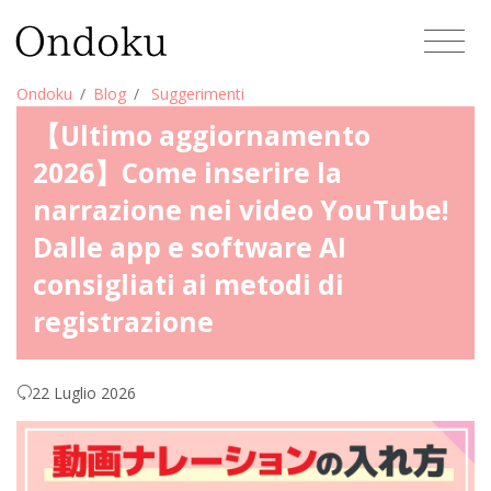
Ondoku
Blog
Suggerimenti
【Ultimo aggiornamento
2026】Come inserire la
narrazione nei video YouTube!
Dalle app e software AI
consigliati ai metodi di
registrazione
22 Luglio 2026