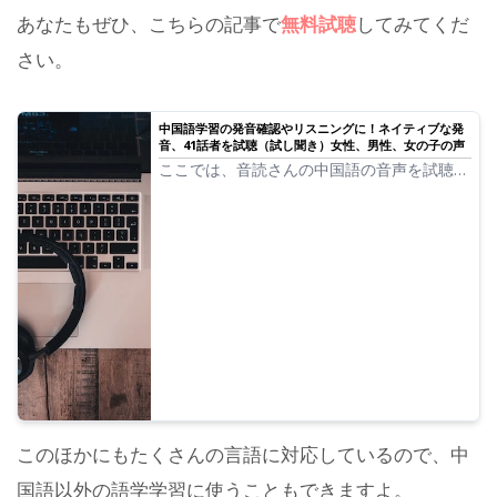
あなたもぜひ、こちらの記事で
無料試聴
してみてくだ
さい。
中国語学習の発音確認やリスニングに！ネイティブな発
音、41話者を試聴（試し聞き）女性、男性、女の子の声
ここでは、音読さんの中国語の音声を試聴
（試し聞き）することができます。中国語の
音声は 普通話（中国大陸） 広東語（香港）
國語（台湾） のそれぞれの地方の言語から
選ぶことができます。音声には、女性、男
性、女の子、男の子の声があります。
このほかにもたくさんの言語に対応しているので、中
国語以外の語学学習に使うこともできますよ。