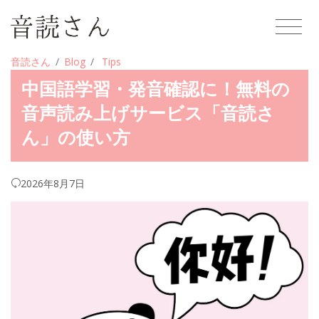
音読さん
Blog
Tips
中国語学習・発音確認に！無料の
音声読み上げサービス「音読さ
ん」の使い方
2026年8月7日