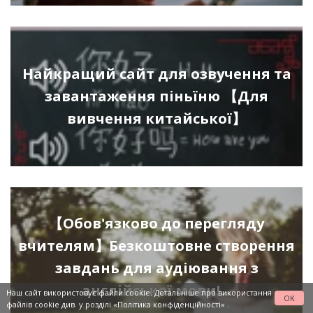
Найкращий сайт для озвучення та
завантаження піньїню 【Для
вивчення китайської】
【Обов'язково до перегляду
вчителям】Безкоштовне створення
завдань для аудіювання з
англійської мови!…
Наш сайт використовує файли cookie. Детальніше про використання
OK
файлів cookie див. у розділі
«Політика конфіденційності»
.