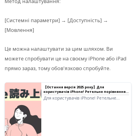
Метод налаштування:
[Системні параметри] → [Доступність] →
[Мовлення]
Це можна налаштувати за цим шляхом. Ви
можете спробувати це на своєму iPhone або iPad
прямо зараз, тому обов'язково спробуйте.
【Остання версія 2025 року】Для
користувачів iPhone! Ретельне порівняння 8
рекомендованих додатків для
Для користувачів iPhone! Ретельне
автоматичного читання тексту｜Програма
порівняння 8 додатків, які читають текст
для читання тексту Ondoku
природним голосом. Ми проаналізували
якість звуку, простоту використання,
тарифні плани тощо та представили
останні рекомендовані сервіси на 2025
рік.