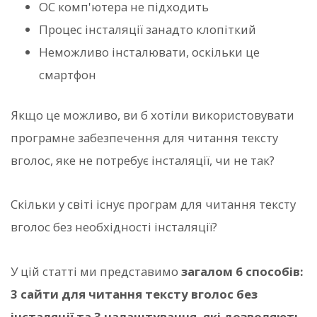
ОС комп'ютера не підходить
Процес інсталяції занадто клопіткий
Неможливо інсталювати, оскільки це
смартфон
Якщо це можливо, ви б хотіли використовувати
програмне забезпечення для читання тексту
вголос, яке не потребує інсталяції, чи не так?
Скільки у світі існує програм для читання тексту
вголос без необхідності інсталяції?
У цій статті ми представимо
загалом 6 способів:
3 сайти для читання тексту вголос без
інсталяції та 3 налаштування, які дозволяють