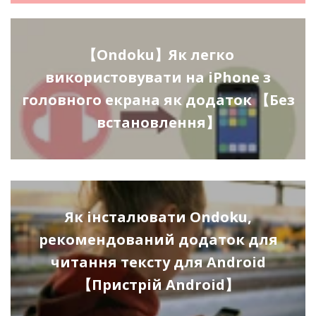
【Ondoku】Як легко
використовувати на iPhone з
головного екрана як додаток 【Без
встановлення】
Як інсталювати Ondoku,
рекомендований додаток для
читання тексту для Android
【Пристрій Android】