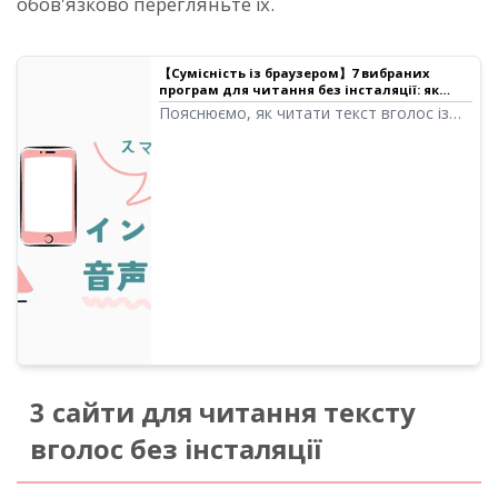
обов'язково перегляньте їх.
【Сумісність із браузером】7 вибраних
програм для читання без інсталяції: як
використовувати та рекомендовані
Пояснюємо, як читати текст вголос із
сервіси｜Програма для читання тексту
веб-браузера без інсталяції. Також
Ondoku
представляємо сервіси, які пропонують
безкоштовне читання.
3 сайти для читання тексту
вголос без інсталяції