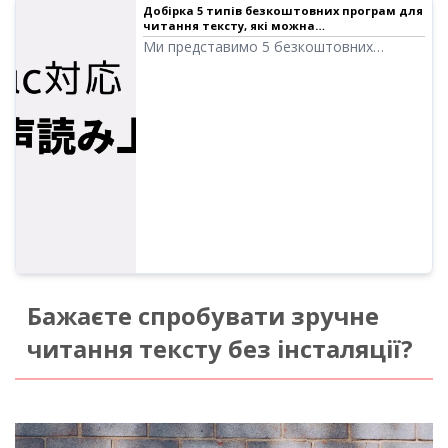
Добірка 5 типів безкоштовних програм для
читання тексту, які можна
використовувати на Mac｜Програма для
Ми представимо 5 безкоштовних
читання тексту Ondoku
програм (сайтів) для читання тексту, які
можна використовувати на Mac.
Оскільки багато людей хочуть
використовувати голос Siri, ШІ-
помічника в Mac OS, ми також
розповімо про методи, якими можна це
зробити.
Бажаєте спробувати зручне
читання тексту без інсталяції?