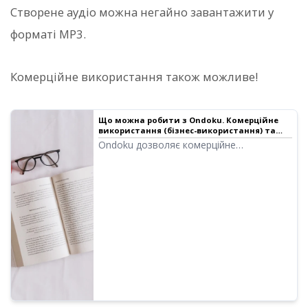
Створене аудіо можна негайно завантажити у
форматі MP3.
Комерційне використання також можливе!
Що можна робити з Ondoku. Комерційне
використання (бізнес-використання) та
заборонені дії.｜Програма для читання
Ondoku дозволяє комерційне
тексту Ondoku
використання (бізнес-використання).
Незалежно від того, чи є ви фізичною
або юридичною особою, використання з
метою отримання прямої чи
опосередкованої фінансової вигоди
вважається комерційним
використанням. Однак зауважте, що в
Ondoku встановлені певні заборонені дії.
Цього разу ми розповімо про те, що
можна і чого не можна робити з Ondoku.