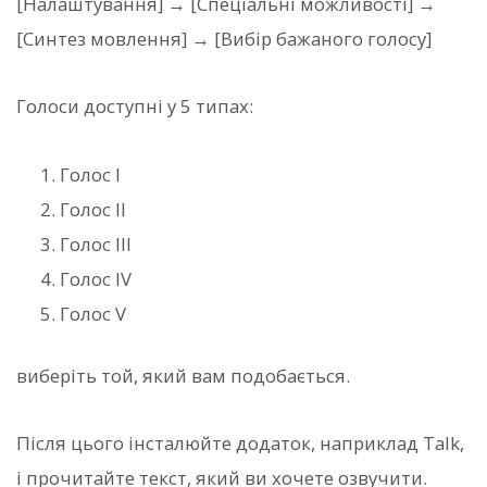
[Налаштування] → [Спеціальні можливості] →
[Синтез мовлення] → [Вибір бажаного голосу]
Голоси доступні у 5 типах:
Голос I
Голос II
Голос III
Голос IV
Голос V
виберіть той, який вам подобається.
Після цього інсталюйте додаток, наприклад Talk,
і прочитайте текст, який ви хочете озвучити.