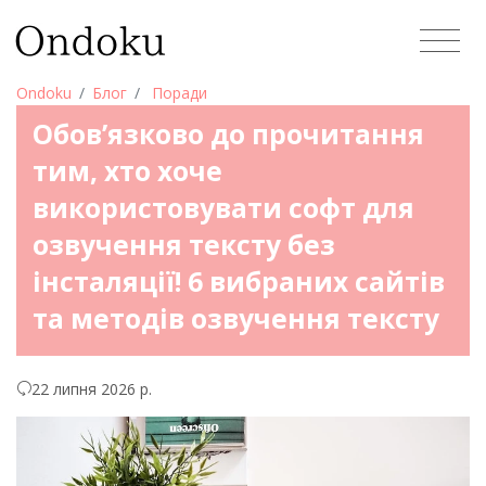
Ondoku
Блог
Поради
Обов’язково до прочитання
тим, хто хоче
використовувати софт для
озвучення тексту без
інсталяції! 6 вибраних сайтів
та методів озвучення тексту
22 липня 2026 р.