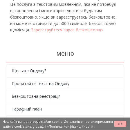
Це послуга з текстовим мовленням, яка не потребує
встановлення і може користуватися будь-ким
безкоштовно. Якщо ви зареєструєтесь безкоштовно,
ви можете отримати до 5000 символів безкоштовно
щомісяця.
Зареєструйтеся зараз безкоштовно
меню
Що таке Ондоку?
Прочитайте текст на Ондоку
Безкоштовна реєстрація
Тарифний план
Список статей
Наш сайт використовує файли cookie. Детальніше про використання
OK
файлів cookie див. у розділі
«Політика конфіденційності»
.