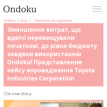
Ondoku
Блог
Тематичні дослідження
Зменшення витрат, що
вдвічі перевищували
початкові, до рівня бюджету
завдяки використанню
Ondoku! Представлення
кейсу впровадження Toyota
Industries Corporation
26 січня 2026 р.