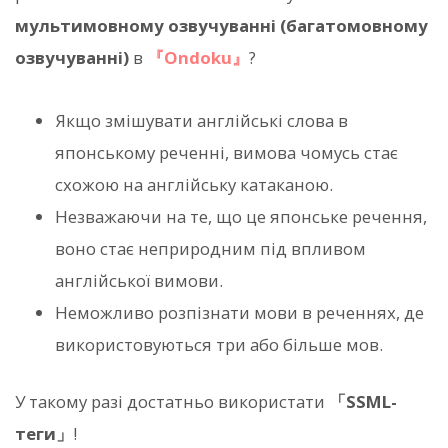
мультимовному озвучуванні (багатомовному
озвучуванні)
в
『Ondoku』
?
Якщо змішувати англійські слова в
японському реченні, вимова чомусь стає
схожою на англійську катаканою.
Незважаючи на те, що це японське речення,
воно стає неприродним під впливом
англійської вимови.
Неможливо розпізнати мови в реченнях, де
використовуються три або більше мов.
У такому разі достатньо використати
「SSML-
теги」
!