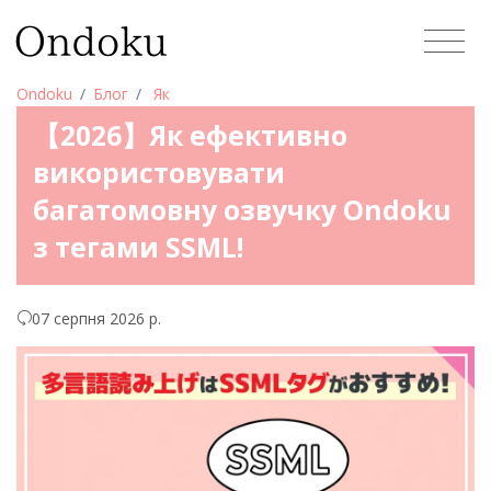
Ondoku
Блог
Як
【2026】Як ефективно
використовувати
багатомовну озвучку Ondoku
з тегами SSML!
07 серпня 2026 р.