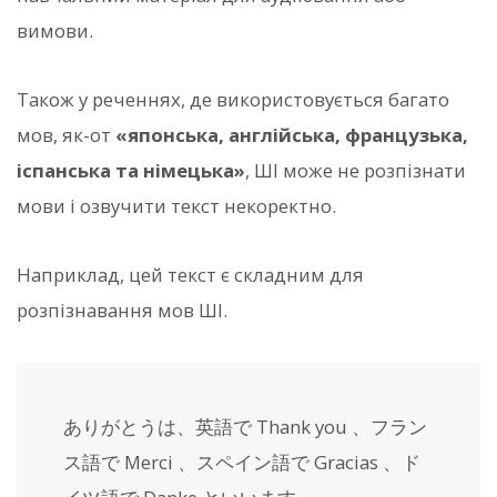
вимови.
Також у реченнях, де використовується багато
мов, як-от
«японська, англійська, французька,
іспанська та німецька»
, ШІ може не розпізнати
мови і озвучити текст некоректно.
Наприклад, цей текст є складним для
розпізнавання мов ШІ.
ありがとうは、英語で Thank you 、フラン
ス語で Merci 、スペイン語で Gracias 、ド