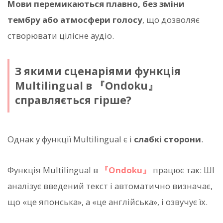
Мови перемикаються плавно, без зміни
тембру або атмосфери голосу
, що дозволяє
створювати цілісне аудіо.
З якими сценаріями функція
Multilingual в 『Ondoku』
справляється гірше?
Однак у функції Multilingual є і
слабкі сторони
.
Функція Multilingual в
『Ondoku』
працює так: ШІ
аналізує введений текст і автоматично визначає,
що «це японська», а «це англійська», і озвучує їх.