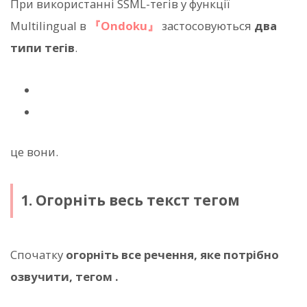
При використанні SSML-тегів у функції
Multilingual в
『Ondoku』
застосовуються
два
типи тегів
.
це вони.
1. Огорніть весь текст тегом
Спочатку
огорніть все речення, яке потрібно
озвучити, тегом
.