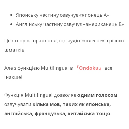
Японську частину озвучує «японець А»
Англійську частину озвучує «американець Б»
Це створює враження, що аудіо «склеєне» з різних
шматків.
Але з функцією Multilingual в
『Ondoku』
все
інакше!
Функція Multilingual дозволяє
одним голосом
озвучувати
кілька мов, таких як японська,
англійська, французька, китайська тощо
.