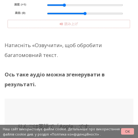
Натисніть «Озвучити», щоб обробити
багатомовний текст.
Ось таке аудіо можна згенерувати в
результаті.
りんごは英語で「
Apple
」です。
Наш сайт використовує файли cookie. Детальніше про використання
OK
файлів cookie див. у розділі
«Політика конфіденційності»
.