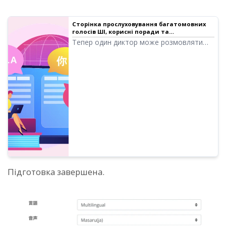
Сторінка прослуховування багатомовних
голосів ШІ, корисні поради та
застереження
Тепер один диктор може розмовляти
різними мовами. Цього разу ми
розповімо про корисні способи
використання та застереження щодо
мультимовних голосів ШІ.
Підготовка завершена.