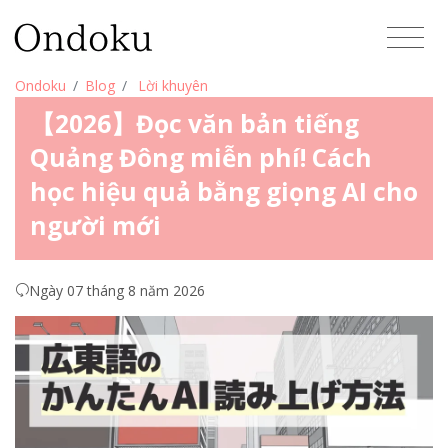
Ondoku
Blog
Lời khuyên
【2026】Đọc văn bản tiếng
Quảng Đông miễn phí! Cách
học hiệu quả bằng giọng AI cho
người mới
Ngày 07 tháng 8 năm 2026