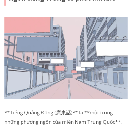
**Tiếng Quảng Đông (廣東話)** là **một trong
những phương ngôn của miền Nam Trung Quốc**.