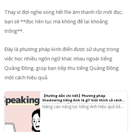
Thay vì đợi nghe xong hết file âm thanh rồi mới đọc,
bạn sẽ **đọc liên tục mà không để lại khoảng
trống**.
Đây là phương pháp kinh điển được sử dụng trong
việc học nhiều ngôn ngữ khác nhau ngoài tiếng
Quảng Đông, giúp bạn tiếp thu tiếng Quảng Đông
một cách hiệu quả.
【Hướng dẫn chi tiết】Phương pháp
Shadowing tiếng Anh là gì? Giải thích cả cách
tạo tài liệu miễn phí!
Nâng cao năng lực tiếng Anh hiệu quả bằng
Shadowing! Giải thích phương pháp học tập
giúp cải thiện đồng thời kỹ năng nghe, phát
âm và nói dành cho người mới bắt đầu.
Giới thiệu cả cách tạo tài liệu bằng âm