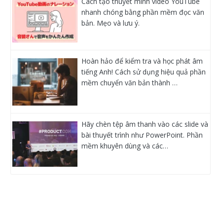
Cách tạo thuyết minh video YouTube
nhanh chóng bằng phần mềm đọc văn
bản. Mẹo và lưu ý.
Hoàn hảo để kiểm tra và học phát âm
tiếng Anh! Cách sử dụng hiệu quả phần
mềm chuyển văn bản thành …
Hãy chèn tệp âm thanh vào các slide và
bài thuyết trình như PowerPoint. Phần
mềm khuyên dùng và các…