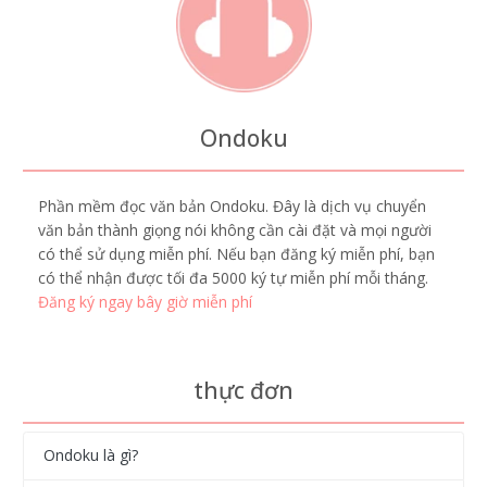
Ondoku
Phần mềm đọc văn bản Ondoku. Đây là dịch vụ chuyển
văn bản thành giọng nói không cần cài đặt và mọi người
có thể sử dụng miễn phí. Nếu bạn đăng ký miễn phí, bạn
có thể nhận được tối đa 5000 ký tự miễn phí mỗi tháng.
Đăng ký ngay bây giờ miễn phí
thực đơn
Ondoku là gì?