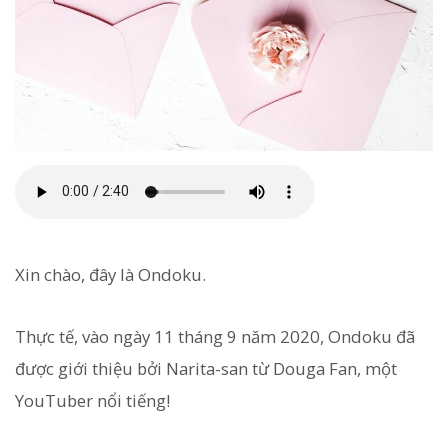
Xin chào, đây là Ondoku.
Thực tế, vào ngày 11 tháng 9 năm 2020, Ondoku đã
được giới thiệu bởi Narita-san từ Douga Fan, một
YouTuber nổi tiếng!