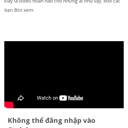
Đây là video hoàn hảo cho những ai như vậy. Mời các
bạn đón xem.
Không thể đăng nhập vào