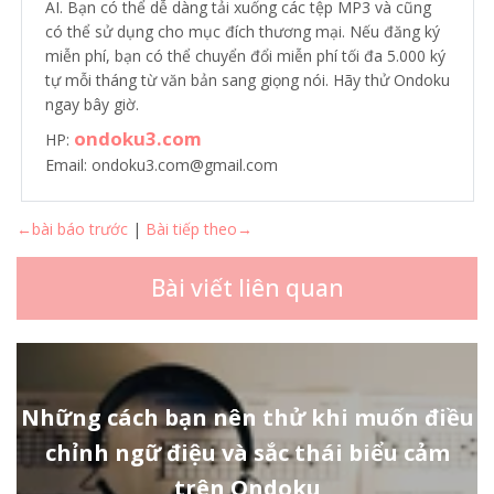
AI. Bạn có thể dễ dàng tải xuống các tệp MP3 và cũng
có thể sử dụng cho mục đích thương mại. Nếu đăng ký
miễn phí, bạn có thể chuyển đổi miễn phí tối đa 5.000 ký
tự mỗi tháng từ văn bản sang giọng nói. Hãy thử Ondoku
ngay bây giờ.
ondoku3.com
HP:
Email: ondoku3.com@gmail.com
←bài báo trước
|
Bài tiếp theo→
Bài viết liên quan
Những cách bạn nên thử khi muốn điều
chỉnh ngữ điệu và sắc thái biểu cảm
trên Ondoku