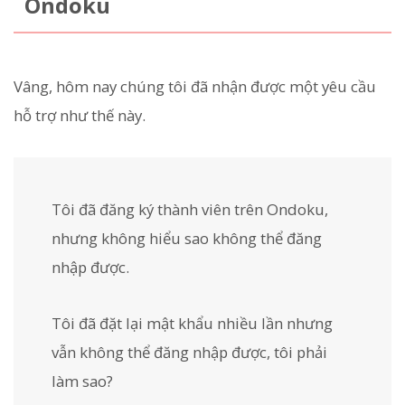
Ondoku
Vâng, hôm nay chúng tôi đã nhận được một yêu cầu
hỗ trợ như thế này.
Tôi đã đăng ký thành viên trên Ondoku,
nhưng không hiểu sao không thể đăng
nhập được.
Tôi đã đặt lại mật khẩu nhiều lần nhưng
vẫn không thể đăng nhập được, tôi phải
làm sao?