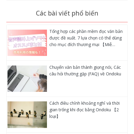
Các bài viết phổ biến
Tổng hợp các phần mềm đọc văn bản
được đề xuất. 7 lựa chọn có thể dùng
cho mục đích thương mại 【Miễ…
Chuyển văn bản thành giọng nói, Các
câu hỏi thường gặp (FAQ) về Ondoku
Cách điều chỉnh khoảng nghỉ và thời
gian trống khi đọc bằng Ondoku 【2
loại】