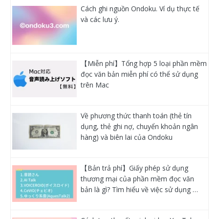
Cách ghi nguồn Ondoku. Ví dụ thực tế
và các lưu ý.
【Miễn phí】Tổng hợp 5 loại phần mềm
đọc văn bản miễn phí có thể sử dụng
trên Mac
Về phương thức thanh toán (thẻ tín
dụng, thẻ ghi nợ, chuyển khoản ngân
hàng) và biên lai của Ondoku
【Bản trả phí】Giấy phép sử dụng
thương mại của phần mềm đọc văn
bản là gì? Tìm hiểu về việc sử dụng …