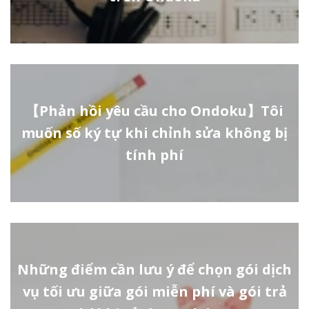
【Phản hồi yêu cầu cho Ondoku】Tôi
muốn số ký tự khi chỉnh sửa không bị
tính phí
Những điểm cần lưu ý để chọn gói dịch
vụ tối ưu giữa gói miễn phí và gói trả