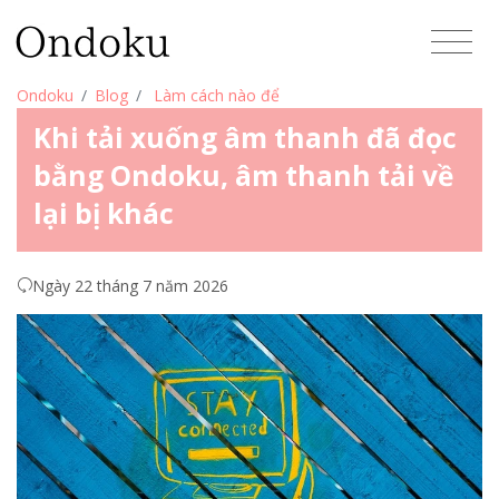
Ondoku
Blog
Làm cách nào để
Khi tải xuống âm thanh đã đọc
bằng Ondoku, âm thanh tải về
lại bị khác
Ngày 22 tháng 7 năm 2026