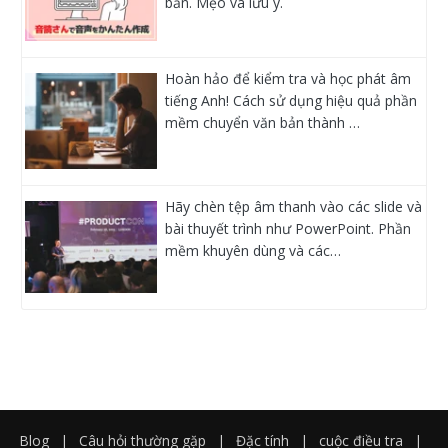
bản. Mẹo và lưu ý.
Hoàn hảo để kiểm tra và học phát âm
tiếng Anh! Cách sử dụng hiệu quả phần
mềm chuyển văn bản thành …
Hãy chèn tệp âm thanh vào các slide và
bài thuyết trình như PowerPoint. Phần
mềm khuyên dùng và các…
Blog
|
Câu hỏi thường gặp
|
Đặc tính
|
cuộc điều tra
|