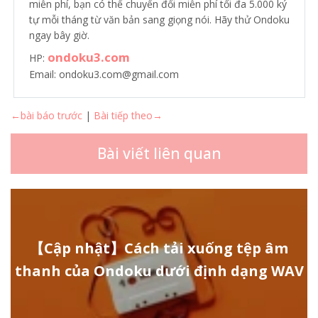
miễn phí, bạn có thể chuyển đổi miễn phí tối đa 5.000 ký
tự mỗi tháng từ văn bản sang giọng nói. Hãy thử Ondoku
ngay bây giờ.
ondoku3.com
HP:
Email: ondoku3.com@gmail.com
←bài báo trước
|
Bài tiếp theo→
Bài viết liên quan
【Cập nhật】Cách tải xuống tệp âm
thanh của Ondoku dưới định dạng WAV