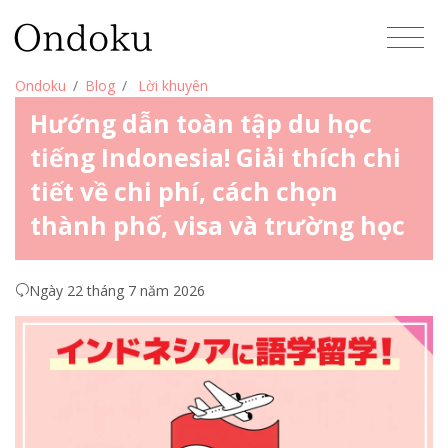
Ondoku
Blog
Lời khuyên
Hướng dẫn toàn tập du học
tiếng Indonesia! Giải thích chi
tiết về chi phí, cách chọn
thành phố, visa và trường học
Ngày 22 tháng 7 năm 2026