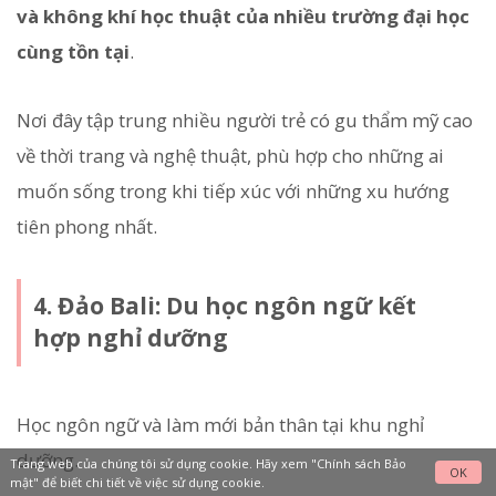
và không khí học thuật của nhiều trường đại học
cùng tồn tại
.
Nơi đây tập trung nhiều người trẻ có gu thẩm mỹ cao
về thời trang và nghệ thuật, phù hợp cho những ai
muốn sống trong khi tiếp xúc với những xu hướng
tiên phong nhất.
4. Đảo Bali: Du học ngôn ngữ kết
hợp nghỉ dưỡng
Học ngôn ngữ và làm mới bản thân tại khu nghỉ
dưỡng.
Trang web của chúng tôi sử dụng cookie. Hãy xem
"Chính sách Bảo
OK
mật"
để biết chi tiết về việc sử dụng cookie.