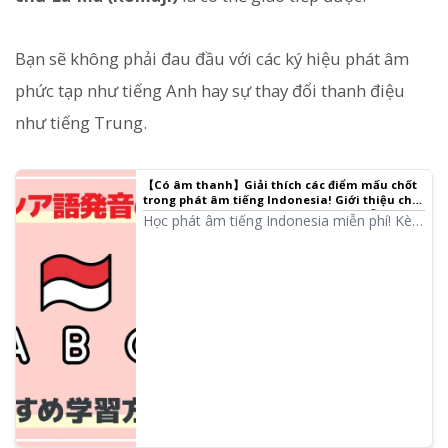
Bạn sẽ không phải đau đầu với các ký hiệu phát âm
phức tạp như tiếng Anh hay sự thay đổi thanh điệu
như tiếng Trung.
【Có âm thanh】Giải thích các điểm mấu chốt
trong phát âm tiếng Indonesia! Giới thiệu chi
tiết phương pháp học tập mới nhất miễn phí |
Học phát âm tiếng Indonesia miễn phí! Kèm
Phần mềm đọc văn bản Ondoku
bảng chữ cái và âm thanh. Giải thích các
điểm người Nhật cần lưu ý như 2 cách phát
âm chữ 「e」, sự khác biệt giữa C và J. Giới
thiệu cách tạo tài liệu Shadowing bằng AI.