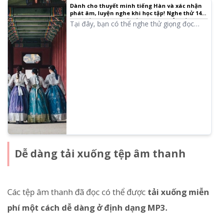
Dành cho thuyết minh tiếng Hàn và xác nhận
phát âm, luyện nghe khi học tập! Nghe thử 14
giọng đọc nam và nữ với phát âm bản xứ |
Tại đây, bạn có thể nghe thử giọng đọc
Phần mềm đọc văn bản Ondoku
tiếng Hàn của Ondoku. Có cả giọng nam và
nữ. Hãy tận dụng cho việc thuyết minh,
đào tạo trong công việc, thuyết trình hoặc
học tập.
Dễ dàng tải xuống tệp âm thanh
Các tệp âm thanh đã đọc có thể được
tải xuống miễn
phí một cách dễ dàng ở định dạng MP3.