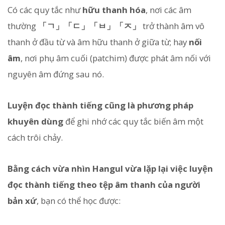
Có các quy tắc như
hữu thanh hóa
, nơi các âm
thường
「ㄱ」「ㄷ」「ㅂ」「ㅈ」
trở thành âm vô
thanh ở đầu từ và âm hữu thanh ở giữa từ; hay
nối
âm
, nơi phụ âm cuối (patchim) được phát âm nối với
nguyên âm đứng sau nó.
Luyện đọc thành tiếng cũng là phương pháp
khuyên dùng
để ghi nhớ các quy tắc biến âm một
cách trôi chảy.
Bằng cách vừa nhìn Hangul vừa lặp lại việc luyện
đọc thành tiếng theo tệp âm thanh của người
bản xứ
, bạn có thể học được: