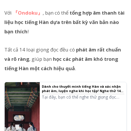
Với
『Ondoku』
, bạn có thể
tổng hợp âm thanh tài
liệu học tiếng Hàn dựa trên bất kỳ văn bản nào
bạn thích
!
Tất cả 14 loại giọng đọc đều có
phát âm rất chuẩn
và rõ ràng
, giúp bạn
học các phát âm khó trong
tiếng Hàn một cách hiệu quả
.
Dành cho thuyết minh tiếng Hàn và xác nhận
phát âm, luyện nghe khi học tập! Nghe thử 14
giọng đọc nam và nữ với phát âm bản xứ |
Tại đây, bạn có thể nghe thử giọng đọc
Phần mềm đọc văn bản Ondoku
tiếng Hàn của Ondoku. Có cả giọng nam và
nữ. Hãy tận dụng cho việc thuyết minh,
đào tạo trong công việc, thuyết trình hoặc
học tập.