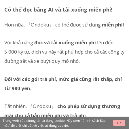
Có thể đọc bằng AI và tải xuống miễn phí!
Hơn nữa, 『Ondoku』 có thể được sử dụng
miễn phí
!
Với khả năng
đọc và tải xuống miễn phí
lên đến
5.000 ký tự, dịch vụ này rất phù hợp cho cả các công ty
đường sắt và xe buýt quy mô nhỏ.
Đối với các gói trả phí, mức giá cũng rất thấp, chỉ
từ 980 yên.
Tất nhiên, 『Ondoku』
cho phép sử dụng thương
mại cho cả bản miễn phí và trả phí
.
Trang web của chúng tôi sử dụng cookie. Hãy xem
"Chính sách Bảo
OK
mật"
để biết chi tiết về việc sử dụng cookie.