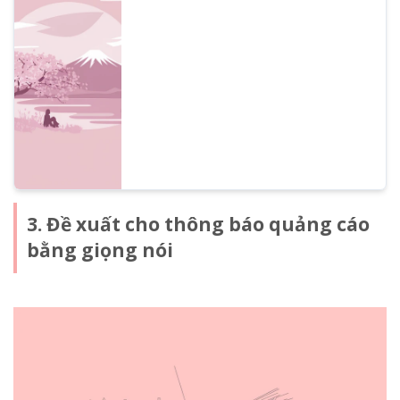
thông báo đa ngôn ngữ miễn phí và dễ
dàng bằng giọng nói AI. Ondoku hỗ trợ hơn
80 ngôn ngữ và phương ngữ, lý tưởng cho
các cơ sở du lịch, cửa hàng và phương tiện
giao thông. Nâng cao hiệu quả hướng dẫn
và sự hài lòng của khách hàng! Xem chi tiết
tại đây.
3. Đề xuất cho thông báo quảng cáo
bằng giọng nói