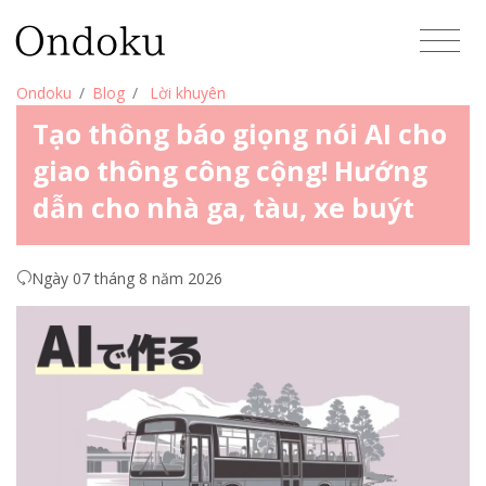
Ondoku
Blog
Lời khuyên
Tạo thông báo giọng nói AI cho
giao thông công cộng! Hướng
dẫn cho nhà ga, tàu, xe buýt
Ngày 07 tháng 8 năm 2026