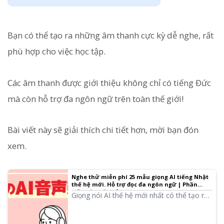
Bạn có thể tạo ra những âm thanh cực kỳ dễ nghe, rất
phù hợp cho việc học tập.
Các âm thanh được giới thiệu không chỉ có tiếng Đức
mà còn hỗ trợ đa ngôn ngữ trên toàn thế giới!
Bài viết này sẽ giải thích chi tiết hơn, mời bạn đón
xem.
Nghe thử miễn phí 25 mẫu giọng AI tiếng Nhật
thế hệ mới. Hỗ trợ đọc đa ngôn ngữ | Phần
mềm đọc văn bản Ondoku
Giọng nói AI thế hệ mới nhất có thể tạo ra
âm thanh giàu cảm xúc bằng công nghệ AI
tiên tiến đã xuất hiện! Trong bài viết này,
bạn có thể nghe thử các mẫu giọng AI mới