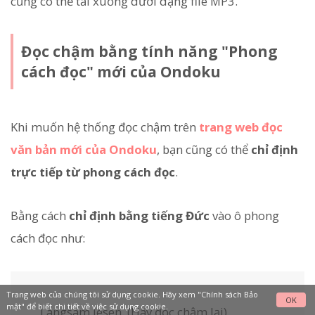
cũng có thể tải xuống dưới dạng file MP3.
Đọc chậm bằng tính năng "Phong
cách đọc" mới của Ondoku
Khi muốn hệ thống đọc chậm trên
trang web đọc
văn bản mới của Ondoku
, bạn cũng có thể
chỉ định
trực tiếp từ phong cách đọc
.
Bằng cách
chỉ định bằng tiếng Đức
vào ô phong
cách đọc như:
Trang web của chúng tôi sử dụng cookie. Hãy xem
"Chính sách Bảo
OK
mật"
để biết chi tiết về việc sử dụng cookie.
Langsam lesen. (Hãy đọc chậm lại)