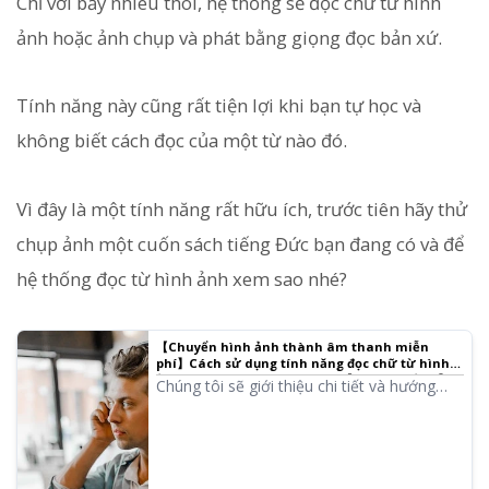
Chỉ với bấy nhiêu thôi, hệ thống sẽ đọc chữ từ hình
ảnh hoặc ảnh chụp và phát bằng giọng đọc bản xứ.
Tính năng này cũng rất tiện lợi khi bạn tự học và
không biết cách đọc của một từ nào đó.
Vì đây là một tính năng rất hữu ích, trước tiên hãy thử
chụp ảnh một cuốn sách tiếng Đức bạn đang có và để
hệ thống đọc từ hình ảnh xem sao nhé?
【Chuyển hình ảnh thành âm thanh miễn
phí】Cách sử dụng tính năng đọc chữ từ hình
ảnh và đọc thành âm thanh 【Đọc hình ảnh】|
Chúng tôi sẽ giới thiệu chi tiết và hướng
Phần mềm đọc văn bản Ondoku
dẫn cách sử dụng tính năng mới của
Ondoku là "Đọc chữ từ hình ảnh và đọc
thành âm thanh". Tính năng này tất nhiên
có thể sử dụng được cả trên máy tính lẫn