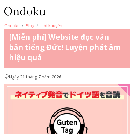
Ondoku
Blog
Lời khuyên
[Miễn phí] Website đọc văn
bản tiếng Đức! Luyện phát âm
hiệu quả
Ngày 21 tháng 7 năm 2026