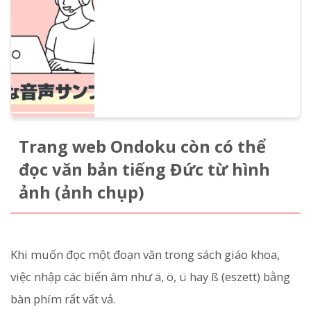
của Ondoku. Bạn có thể chỉ định biểu cảm
cảm xúc bằng văn bản tự do hoặc đọc
bằng nhiều ngôn ngữ khác nhau.
Trang web Ondoku còn có thể
đọc văn bản tiếng Đức từ hình
ảnh (ảnh chụp)
Khi muốn đọc một đoạn văn trong sách giáo khoa,
việc nhập các biến âm như ä, ö, ü hay ß (eszett) bằng
bàn phím rất vất vả.