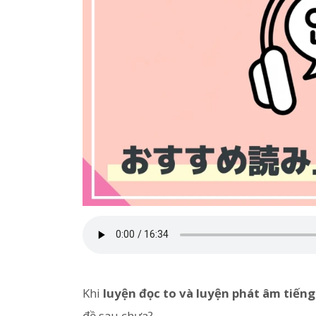
Khi
luyện đọc to và luyện phát âm tiến
đề sau chưa?