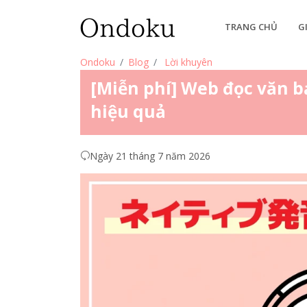
TRANG CHỦ
G
Ondoku
Blog
Lời khuyên
[Miễn phí] Web đọc văn b
hiệu quả
Ngày 21 tháng 7 năm 2026