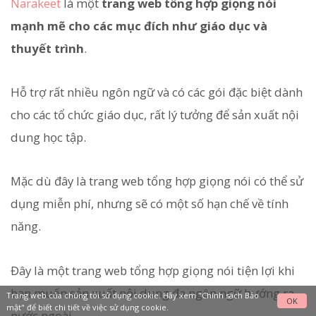
Narakeet
là một
trang web tổng hợp giọng nói
mạnh mẽ cho các mục đích như giáo dục và
thuyết trình
.
Hỗ trợ rất nhiều ngôn ngữ và có các gói đặc biệt dành
cho các tổ chức giáo dục, rất lý tưởng để sản xuất nội
dung học tập.
Mặc dù đây là trang web tổng hợp giọng nói có thể sử
dụng miễn phí, nhưng sẽ có một số hạn chế về tính
năng.
Đây là một trang web tổng hợp giọng nói tiện lợi khi
bạn muốn sản xuất nội dung đa ngôn ngữ hướng ra
Trang web của chúng tôi sử dụng cookie. Hãy xem
"Chính sách Bảo
OK
mật"
để biết chi tiết về việc sử dụng cookie.
nước ngoài.