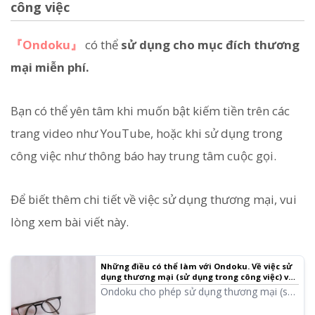
công việc
『Ondoku』
có thể
sử dụng cho mục đích thương
mại miễn phí.
Bạn có thể yên tâm khi muốn bật kiếm tiền trên các
trang video như YouTube, hoặc khi sử dụng trong
công việc như thông báo hay trung tâm cuộc gọi.
Để biết thêm chi tiết về việc sử dụng thương mại, vui
lòng xem bài viết này.
Những điều có thể làm với Ondoku. Về việc sử
dụng thương mại (sử dụng trong công việc) và
các hành vi bị cấm.
Ondoku cho phép sử dụng thương mại (sử
dụng trong công việc). Bất kể là cá nhân