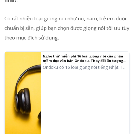
Có rất nhiều loại giọng nói như nữ, nam, trẻ em được
chuẩn bị sẵn, giúp bạn chọn được giọng nói tối ưu tùy
theo mục đích sử dụng.
Nghe thử miễn phí 16 loại giọng nói của phần
mềm đọc văn bản Ondoku. Thay đổi ấn tượng
bằng cách điều chỉnh độ cao thấp
Ondoku có 16 loại giọng nói tiếng Nhật. Tất
nhiên là có đầy đủ giọng nam và giọng nữ.
Chúng tôi đã chuẩn bị sẵn 8 loại giọng nói
tiếng Nhật phổ biến và bản nghe thử khi
điều chỉnh độ cao thấp của từng giọng.