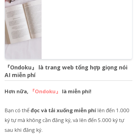
hay pháp nhân, việc sử dụng với mục đích
thu lợi nhuận trực tiếp hoặc gián tiếp đều là
sử dụng thương mại. Tuy nhiên, xin lưu ý
rằng Ondoku có quy định các hành vi bị
cấm. Lần này, chúng tôi sẽ nói về những
điều có thể và không thể làm với Ondoku...
『Ondoku』 là trang web tổng hợp giọng nói
AI miễn phí
Hơn nữa,
『Ondoku』
là miễn phí!
Bạn có thể
đọc và tải xuống miễn phí
lên đến 1.000
ký tự mà không cần đăng ký, và lên đến 5.000 ký tự
sau khi đăng ký.