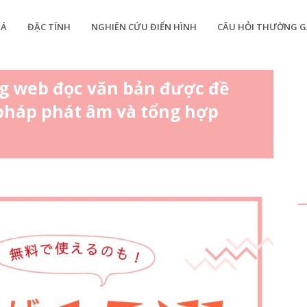
IÁ
ĐẶC TÍNH
NGHIÊN CỨU ĐIỂN HÌNH
CÂU HỎI THƯỜNG G
g web đọc văn bản được đề
 pháp phát âm và tổng hợp