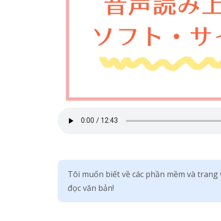
Tôi muốn biết về các phần mềm và trang 
đọc văn bản!