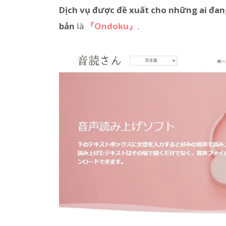
Dịch vụ được đề xuất cho những ai đa
bản
là
『Ondoku』
.