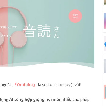
 ngoài,
『Ondoku』
là sự lựa chọn tuyệt vời!
 dụng
AI tổng hợp giọng nói mới nhất
, cho phép