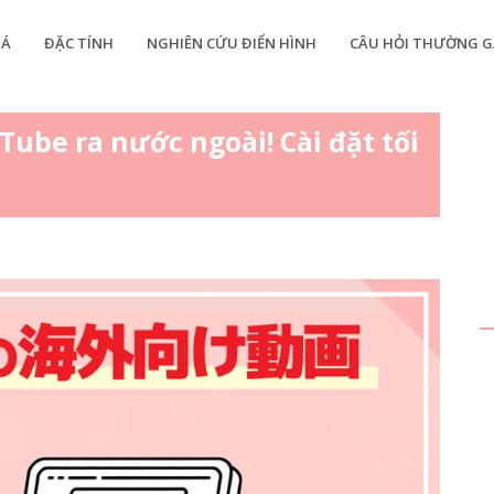
IÁ
ĐẶC TÍNH
NGHIÊN CỨU ĐIỂN HÌNH
CÂU HỎI THƯỜNG G
Tube ra nước ngoài! Cài đặt tối