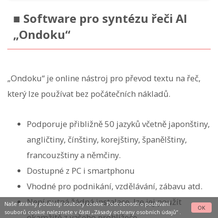
■ Software pro syntézu řeči AI
„Ondoku“
„Ondoku“ je online nástroj pro převod textu na řeč,
který lze používat bez počátečních nákladů.
Podporuje přibližně 50 jazyků včetně japonštiny,
angličtiny, čínštiny, korejštiny, španělštiny,
francouzštiny a němčiny.
Dostupné z PC i smartphonu
Vhodné pro podnikání, vzdělávání, zábavu atd.
Není nutná žádná instalace, lze jej použít
Naše stránky používají soubory cookie. Podrobnosti o používání
OK
souborů cookie naleznete v části
„Zásady ochrany osobních údajů“
.
okamžitě z vašeho prohlížeče