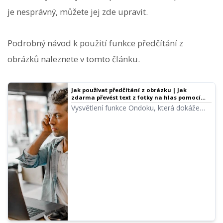
je nesprávný, můžete jej zde upravit.
Podrobný návod k použití funkce předčítání z
obrázků naleznete v tomto článku.
Jak používat předčítání z obrázku | Jak
zdarma převést text z fotky na hlas pomocí
OCR
Vysvětlení funkce Ondoku, která dokáže
rozpoznat text z obrázků nebo fotografií
(OCR) a přečíst jej hlasem. Použití je
zdarma. Stačí nahrát obrázek z PC nebo
chytrého telefonu a předčítání je hotové
během několika sekund.