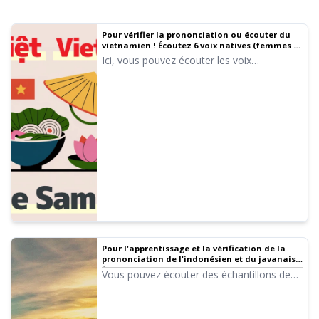
Pour vérifier la prononciation ou écouter du
vietnamien ! Écoutez 6 voix natives (femmes et
hommes)
Ici, vous pouvez écouter les voix
vietnamiennes d'Ondoku. Il existe des voix
féminines et masculines. Utilisez-les pour la
narration, la formation professionnelle, les
présentations ou l'apprentissage.
Pour l'apprentissage et la vérification de la
prononciation de l'indonésien et du javanais !
Échantillons audio et guide d'utilisation de la
Vous pouvez écouter des échantillons de
synthèse vocale gratuite « Ondoku »
voix indonésiennes et javanaises
disponibles sur Ondoku. La vérification de
la prononciation est essentielle pour une