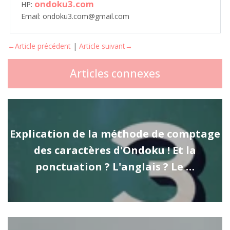
ondoku3.com
HP:
Email: ondoku3.com@gmail.com
←Article précédent
|
Article suivant→
Articles connexes
Explication de la méthode de comptage
des caractères d'Ondoku ! Et la
ponctuation ? L'anglais ? Le …