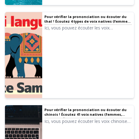
Pour vérifier la prononciation ou écouter du
thaï ! Écoutez 4 types de voix natives (femmes
et hommes)
Ici, vous pouvez écouter les voix
thaïlandaises d'Ondoku. Il existe des voix
féminines et masculines. Utilisez-les pour la
narration, la formation professionnelle, les
présentations ou l'apprentissage.
Pour vérifier la prononciation ou écouter du
chinois ! Écoutez 41 voix natives (femmes,
hommes, filles)
Ici, vous pouvez écouter les voix chinoises
d'Ondoku. Vous pouvez choisir parmi le
mandarin (Chine continentale), le cantonais
(Hong Kong) ou le mandarin (Taïwan). Il