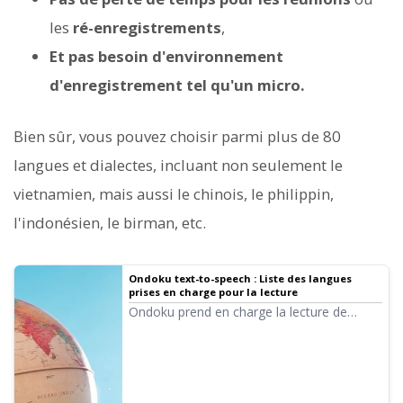
les
ré-enregistrements
,
Et pas besoin d'environnement
d'enregistrement tel qu'un micro.
Bien sûr, vous pouvez choisir parmi plus de 80
langues et dialectes, incluant non seulement le
vietnamien, mais aussi le chinois, le philippin,
l'indonésien, le birman, etc.
Ondoku text-to-speech : Liste des langues
prises en charge pour la lecture
Ondoku prend en charge la lecture de
langues provenant de pays du monde
entier, soit 80 langues et dialectes. Le
nombre total de voix dépasse 650. Dans le
menu déroulant « Langue » de la page
d'accueil d'Ondoku, les langues sont