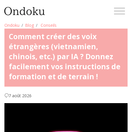
Ondoku
Blog
Conseils
Comment créer des voix
étrangères (vietnamien,
chinois, etc.) par IA ? Donnez
facilement vos instructions de
formation et de terrain !
7 août 2026