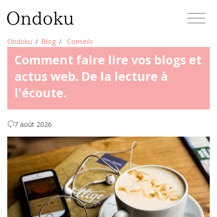
Ondoku
Blog
Conseils
Comment faire lire vos blogs et
actus web. De la lecture à
l'écoute.
7 août 2026