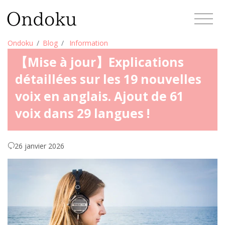
Ondoku
Blog
Information
【Mise à jour】Explications
détaillées sur les 19 nouvelles
voix en anglais. Ajout de 61
voix dans 29 langues !
26 janvier 2026