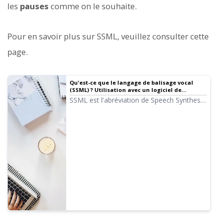
les
pauses
comme on le souhaite.
Pour en savoir plus sur SSML, veuillez consulter cette
page.
Qu'est-ce que le langage de balisage vocal
(SSML) ? Utilisation avec un logiciel de
synthèse vocale et liste des principaux codes. |
SSML est l'abréviation de Speech Synthesis
Logiciel de synthèse vocale Ondoku
Markup Language. En écrivant du code
SSML, vous pouvez contrôler davantage la
voix d'Ondoku. Nous allons présenter en
détail comment utiliser SSML dans Ondoku
et les différents codes.