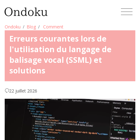
Ondoku
Blog
Comment
Erreurs courantes lors de
l'utilisation du langage de
balisage vocal (SSML) et
solutions
22 juillet 2026