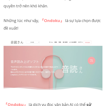
quyền trở nên khó khăn.
Những lúc như vậy,
『Ondoku』
là sự lựa chọn được
đề xuất!
『Ondoku』
là dịch vụ đọc văn bản AI có thể
sử