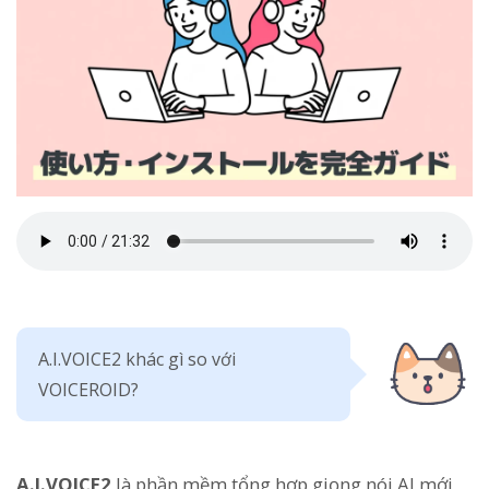
A.I.VOICE2 khác gì so với
VOICEROID?
A.I.VOICE2
là phần mềm tổng hợp giọng nói AI mới