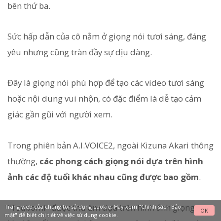
bên thứ ba.
Sức hấp dẫn của cô nằm ở giọng nói tươi sáng, đáng
yêu nhưng cũng tràn đầy sự dịu dàng.
Đây là giọng nói phù hợp để tạo các video tươi sáng
hoặc nội dung vui nhộn, có đặc điểm là dễ tạo cảm
giác gần gũi với người xem.
Trong phiên bản A.I.VOICE2, ngoài Kizuna Akari thông
thường,
các phong cách giọng nói dựa trên hình
ảnh các độ tuổi khác nhau cũng được bao gồm
.
"Tsubomi" được thu âm dựa trên hình ảnh giọng nói
Trang web của chúng tôi sử dụng cookie. Hãy xem
"Chính sách Bảo
OK
mật"
để biết chi tiết về việc sử dụng cookie.