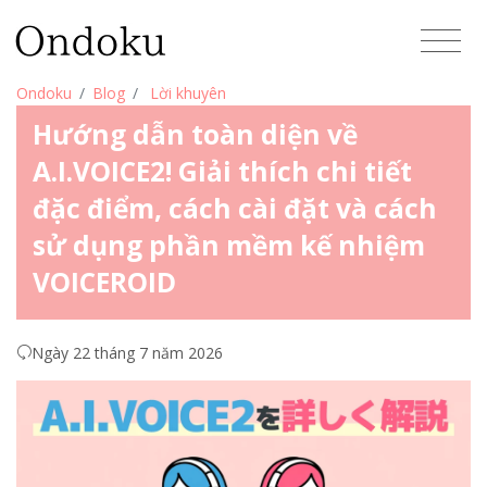
Ondoku
Blog
Lời khuyên
Hướng dẫn toàn diện về
A.I.VOICE2! Giải thích chi tiết
đặc điểm, cách cài đặt và cách
sử dụng phần mềm kế nhiệm
VOICEROID
Ngày 22 tháng 7 năm 2026