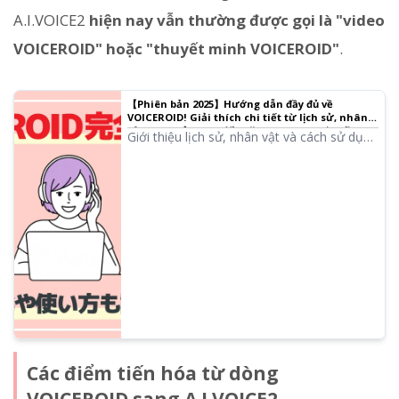
A.I.VOICE2
hiện nay vẫn thường được gọi là "video
VOICEROID" hoặc "thuyết minh VOICEROID"
.
【Phiên bản 2025】Hướng dẫn đầy đủ về
VOICEROID! Giải thích chi tiết từ lịch sử, nhân
vật, cách sử dụng đến văn hóa Boi-ro｜Phần
Giới thiệu lịch sử, nhân vật và cách sử dụng
mềm đọc văn bản Ondoku
mới nhất của VOICEROID vào năm 2025.
Giải thích về các nhân vật phổ biến như
Yuzuki Yukari, Kotonoha Akane ・ Aoi, văn
hóa Boi-ro, cũng như Boi-Chebi và
Software Talk.
Các điểm tiến hóa từ dòng