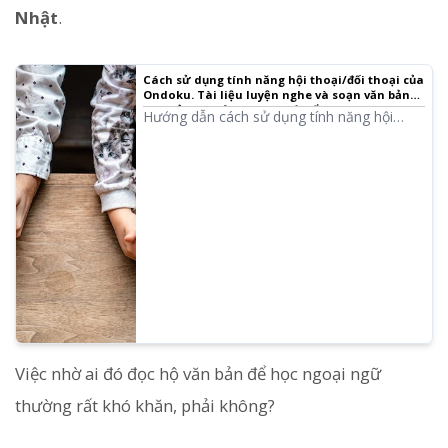
Nhật
.
Cách sử dụng tính năng hội thoại/đối thoại của
Ondoku. Tài liệu luyện nghe và soạn văn bản
dài trở nên tiện lợi hơn với tổng hợp giọng nói!
Hướng dẫn cách sử dụng tính năng hội
｜Phần mềm đọc văn bản Ondoku
thoại của Ondoku! Giải thích cách sử dụng
tính năng hội thoại kèm hình ảnh. Giới thiệu
các ví dụ cụ thể về việc tính năng hội thoại
có thể sử dụng cho những mục đích nào.
Việc nhờ ai đó đọc hộ văn bản để học ngoại ngữ
thường rất khó khăn, phải không?