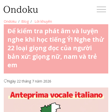
Ondoku
Blog
Lời khuyên
Để kiểm tra phát âm và luyện
nghe khi học tiếng Ý! Nghe thử
22 loại giọng đọc của người
bản xứ: giọng nữ, nam và trẻ
em
Ngày 22 tháng 7 năm 2026