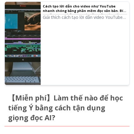
Cách tạo lời dẫn cho video như YouTube
nhanh chóng bằng phần mềm đọc văn bản. Bí
quyết và các điểm lưu ý｜Phần mềm đọc văn
Giải thích cách tạo lời dẫn video YouTube
bản Ondoku
nhanh chóng bằng Ondoku. Từ cách soạn
kịch bản, cách dùng Ondoku, điều chỉnh
ngữ điệu tự nhiên, đến các bí quyết biên
tập trên phần mềm chỉnh sửa video một
cách dễ hiểu. Những ai muốn tối ưu hóa
sản xuất video bằng phần mềm đọc văn
bản không nên bỏ qua!
【Miễn phí】Làm thế nào để học
tiếng Ý bằng cách tận dụng
giọng đọc AI?