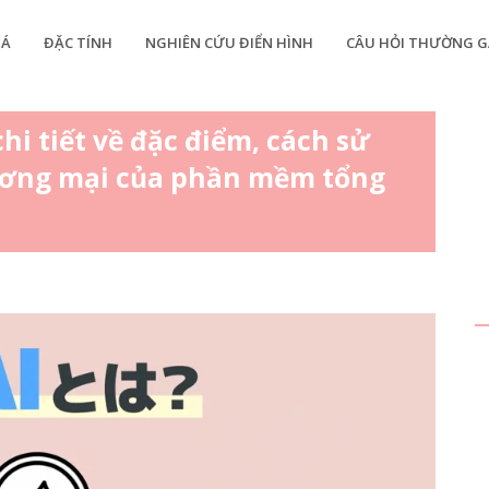
IÁ
ĐẶC TÍNH
NGHIÊN CỨU ĐIỂN HÌNH
CÂU HỎI THƯỜNG G
chi tiết về đặc điểm, cách sử
ương mại của phần mềm tổng