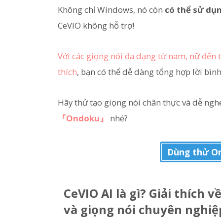
Không chỉ Windows, nó còn
có thể sử dụn
CeVIO không hỗ trợ!
Với các giọng nói đa dạng từ nam, nữ đến 
thích
, bạn có thể dễ dàng tổng hợp lời bìn
Hãy thử tạo giọng nói chân thực và dễ ngh
『Ondoku』
nhé?
Dùng thử On
CeVIO AI là gì? Giải thích
và giọng nói chuyên nghiệ