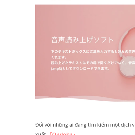
Đối với những ai đang tìm kiếm một dịch v
xuất
『Ondoku』
.