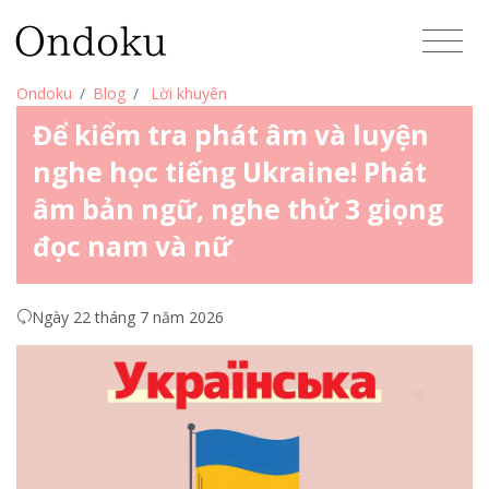
Ondoku
Blog
Lời khuyên
Để kiểm tra phát âm và luyện
nghe học tiếng Ukraine! Phát
âm bản ngữ, nghe thử 3 giọng
đọc nam và nữ
Ngày 22 tháng 7 năm 2026