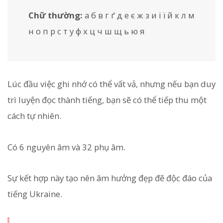
Chữ thường:
а б в г ґ д е є ж з и і ї й к л м
н о п р с т у ф х ц ч ш щ ь ю я
Lúc đầu việc ghi nhớ có thể vất vả, nhưng nếu bạn duy
trì luyện đọc thành tiếng, bạn sẽ có thể tiếp thu một
cách tự nhiên.
Có 6 nguyên âm và 32 phụ âm.
Sự kết hợp này tạo nên âm hưởng đẹp đẽ độc đáo của
tiếng Ukraine.