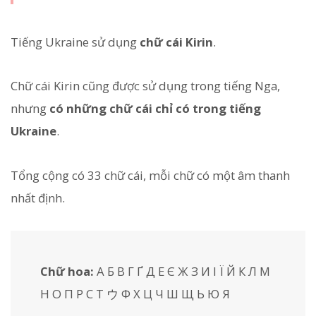
Tiếng Ukraine sử dụng
chữ cái Kirin
.
Chữ cái Kirin cũng được sử dụng trong tiếng Nga,
nhưng
có những chữ cái chỉ có trong tiếng
Ukraine
.
Tổng cộng có 33 chữ cái, mỗi chữ có một âm thanh
nhất định.
Chữ hoa:
А Б В Г Ґ Д Е Є Ж З И І Ї Й К Л М
Н О П Р С Т ウ Ф Х Ц Ч Ш Щ Ь Ю Я