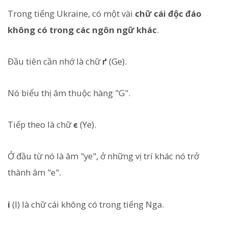
Trong tiếng Ukraine, có một vài
chữ cái độc đáo
không có trong các ngôn ngữ khác
.
Đầu tiên cần nhớ là chữ
ґ
(Ge).
Nó biểu thị âm thuộc hàng "G".
Tiếp theo là chữ
є
(Ye).
Ở đầu từ nó là âm "ye", ở những vị trí khác nó trở
thành âm "e".
і
(I) là chữ cái không có trong tiếng Nga.