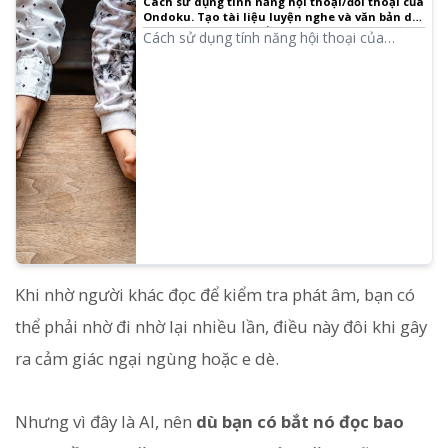
Cách sử dụng tính năng hội thoại/đối thoại của
Ondoku. Tạo tài liệu luyện nghe và văn bản dài
thuận tiện hơn với tổng hợp giọng nói! | Phần
Cách sử dụng tính năng hội thoại của
mềm đọc văn bản Ondoku
Ondoku! Giải thích cách dùng tính năng hội
thoại kèm hình ảnh. Giới thiệu các ví dụ cụ
thể về việc tính năng hội thoại có thể dùng
cho mục đích nào.
Khi nhờ người khác đọc để kiểm tra phát âm, bạn có
thể phải nhờ đi nhờ lại nhiều lần, điều này đôi khi gây
ra cảm giác ngại ngùng hoặc e dè.
Nhưng vì đây là AI, nên
dù bạn có bắt nó đọc bao