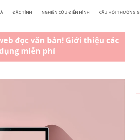
IÁ
ĐẶC TÍNH
NGHIÊN CỨU ĐIỂN HÌNH
CÂU HỎI THƯỜNG G
b đọc văn bản! Giới thiệu các
ử dụng miễn phí