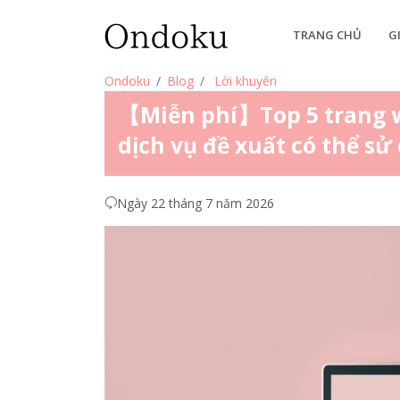
TRANG CHỦ
G
Ondoku
Blog
Lời khuyên
【Miễn phí】Top 5 trang we
dịch vụ đề xuất có thể s
Ngày 22 tháng 7 năm 2026