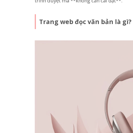
trình duyệt mà **không cần cài đặt**.
Trang web đọc văn bản là gì?