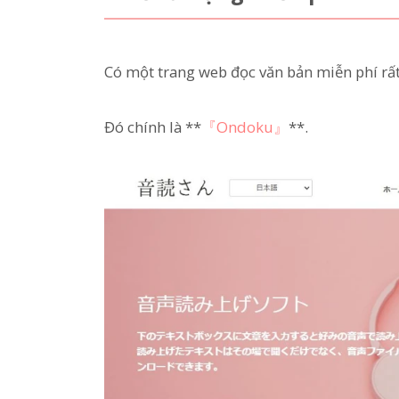
Có một trang web đọc văn bản miễn phí rấ
Đó chính là **
『Ondoku』
**.