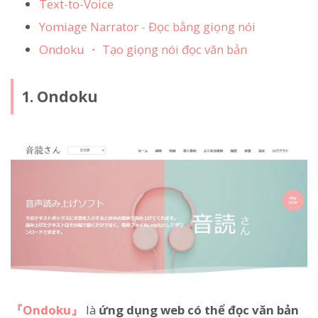
Text-to-Voice
Yomiage Narrator - Đọc bằng giọng nói
Ondoku ・ Tạo giọng nói đọc văn bản
1. Ondoku
『Ondoku』
là
ứng dụng web có thể đọc văn bản