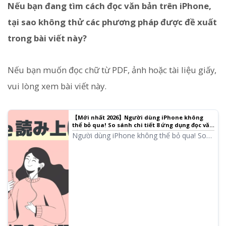
Nếu bạn đang tìm cách đọc văn bản trên iPhone,
tại sao không thử các phương pháp được đề xuất
trong bài viết này?
Nếu bạn muốn đọc chữ từ PDF, ảnh hoặc tài liệu giấy,
vui lòng xem bài viết này.
【Mới nhất 2026】Người dùng iPhone không
thể bỏ qua! So sánh chi tiết 8 ứng dụng đọc văn
bản tự động được đề xuất
Người dùng iPhone không thể bỏ qua! So
sánh chi tiết 8 ứng dụng đọc văn bản với
giọng nói tự nhiên. Phân tích đa chiều về
chất lượng âm thanh, độ dễ sử dụng, gói
cước phí, v.v., và giới thiệu các dịch vụ
được đề xuất mới nhất năm 2026.