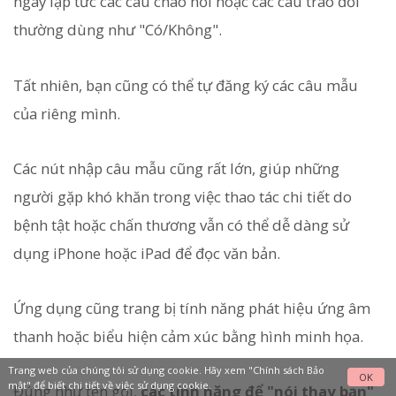
ngay lập tức các câu chào hỏi hoặc các câu trao đổi
thường dùng như "Có/Không".
Tất nhiên, bạn cũng có thể tự đăng ký các câu mẫu
của riêng mình.
Các nút nhập câu mẫu cũng rất lớn, giúp những
người gặp khó khăn trong việc thao tác chi tiết do
bệnh tật hoặc chấn thương vẫn có thể dễ dàng sử
dụng iPhone hoặc iPad để đọc văn bản.
Ứng dụng cũng trang bị tính năng phát hiệu ứng âm
thanh hoặc biểu hiện cảm xúc bằng hình minh họa.
Trang web của chúng tôi sử dụng cookie. Hãy xem
"Chính sách Bảo
OK
mật"
để biết chi tiết về việc sử dụng cookie.
Đúng như tên gọi,
các tính năng để "nói thay bạn"