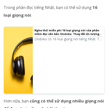
Trong phần đọc tiếng Nhật, bạn có thể sử dụng
16
loại giọng nói
.
Nghe thử miễn phí 16 loại giọng nói của phần
mềm đọc văn bản Ondoku. Thay đổi ấn tượng
bằng cách điều chỉnh cao độ
Ondoku có 16 loại giọng nói tiếng Nhật. Tất
nhiên, có đầy đủ cả giọng nam và giọng nữ.
Chúng tôi đã chuẩn bị sẵn phần nghe thử
cho 8 loại giọng nói tiếng Nhật thường
dùng và các giọng nói khi điều chỉnh cao độ
của từng loại.
Hơn nữa, bạn
cũng có thể sử dụng nhiều giọng nói