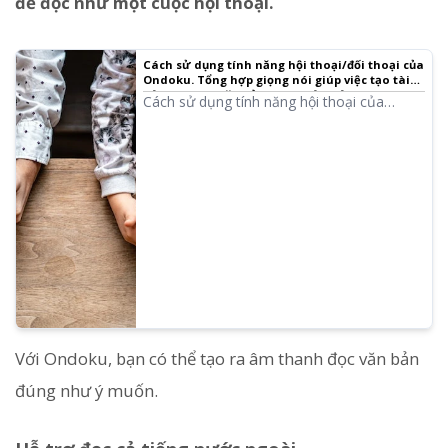
để đọc như một cuộc hội thoại.
Cách sử dụng tính năng hội thoại/đối thoại của
Ondoku. Tổng hợp giọng nói giúp việc tạo tài
liệu nghe và văn bản dài thuận tiện hơn!
Cách sử dụng tính năng hội thoại của
Ondoku! Giải thích cách sử dụng tính năng
hội thoại kèm theo hình ảnh. Giới thiệu các
ví dụ cụ thể về việc tính năng hội thoại có
thể được sử dụng cho mục đích nào.
Với Ondoku, bạn có thể tạo ra âm thanh đọc văn bản
đúng như ý muốn.