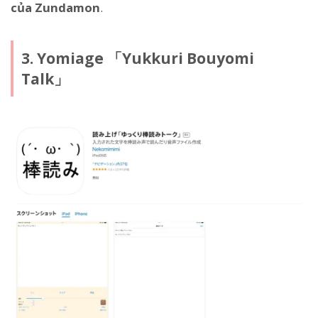
của Zundamon
.
3. Yomiage 「Yukkuri Bouyomi
Talk」