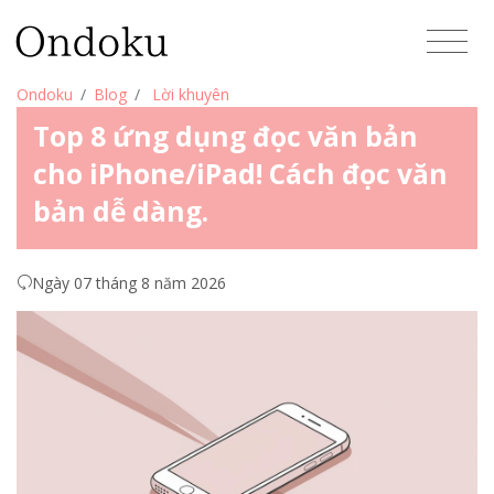
Ondoku
Blog
Lời khuyên
Top 8 ứng dụng đọc văn bản
cho iPhone/iPad! Cách đọc văn
bản dễ dàng.
Ngày 07 tháng 8 năm 2026