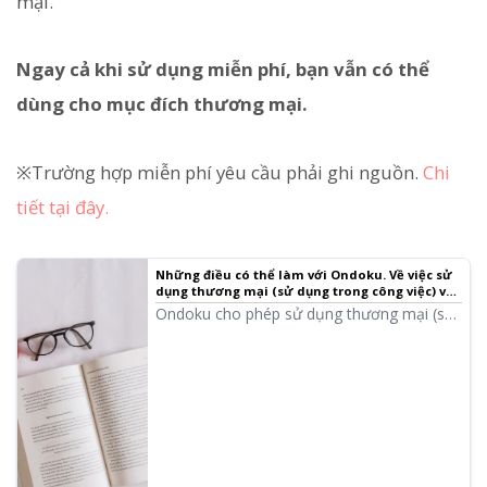
mại.
Ngay cả khi sử dụng miễn phí, bạn vẫn có thể
dùng cho mục đích thương mại.
※Trường hợp miễn phí yêu cầu phải ghi nguồn.
Chi
tiết tại đây.
Những điều có thể làm với Ondoku. Về việc sử
dụng thương mại (sử dụng trong công việc) và
các điều cấm.
Ondoku cho phép sử dụng thương mại (sử
dụng trong công việc). Bất kể cá nhân hay
pháp nhân, việc sử dụng nhằm mục đích
thu lợi nhuận trực tiếp hoặc gián tiếp đều là
sử dụng thương mại. Tuy nhiên, xin lưu ý
rằng Ondoku có quy định các hành vi bị
cấm. Lần này, chúng tôi sẽ giới thiệu những
điều có thể và không thể làm với Ondoku...